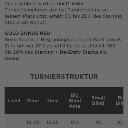
Pünktlichkeit wird belohnt! Jeder
Turnierteilnehmer, der bei Turnierbeginn an
seinem Platz sitzt, erhält 5% bis 20% des Starting
Stacks als Bonus!
GOLD BONUS NEU
Beim Kauf von Begrüßungsjetons im Wert von 30
Euro um nur 27 Euro erhältst du zusätzlich 10%
bis 20% des
Starting + Re-Entry Stacks
als
Bonus!
TURNIERSTRUKTUR
Big
Small
Big
Level
Time
Time
Blind
Blind
Blind
Ante
1
18:20
18:35
100
100
100