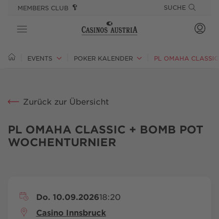
SPRINGE DIREKT ZU:
SPRUNGMARKEN
SUCHE
MEMBERS CLUB
CASINOS
EVENTS
POKER KALENDER
SPIEL
Zurück zur Übersicht
ANGEBOTE
GOURMET & STAY
PL OMAHA CLASSIC + BOMB POT
WOCHENTURNIER
EVENTS
PLAYSPONSIBLE
Do. 10.09.2026
18:20
Casino Innsbruck