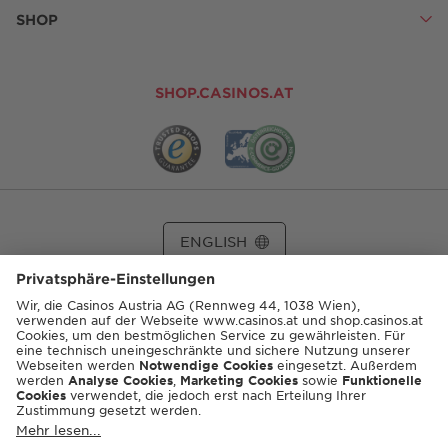
SHOP
SHOP.CASINOS.AT
ENGLISH
© 2026 Casinos Austria AG