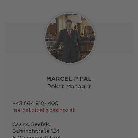
MARCEL PIPAL
Poker Manager
+43 664 8104400
marcel.pipal@casinos.at
Casino Seefeld
Bahnhofstraße 124
6100 Seefeld/Tirol