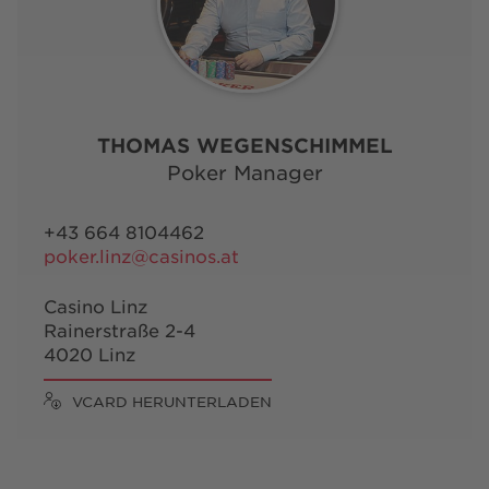
THOMAS WEGENSCHIMMEL
Poker Manager
+43 664 8104462
poker.linz@casinos.at
Casino Linz
Rainerstraße 2-4
4020 Linz
VCARD HERUNTERLADEN