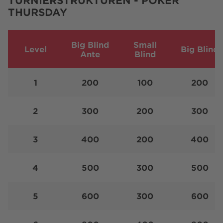
TURNIERSTRUKTUREN - POKER
THURSDAY
Big Blind
Small
Level
Big Blind
Ante
Blind
1
200
100
200
2
300
200
300
3
400
200
400
4
500
300
500
5
600
300
600