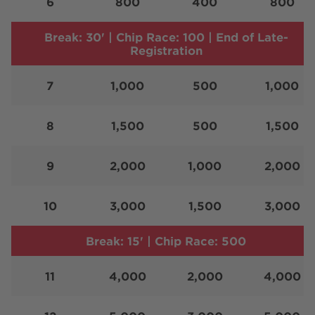
6
800
400
800
Break: 30' | Chip Race: 100 | End of Late-
Registration
7
1,000
500
1,000
8
1,500
500
1,500
9
2,000
1,000
2,000
10
3,000
1,500
3,000
Break: 15' | Chip Race: 500
11
4,000
2,000
4,000