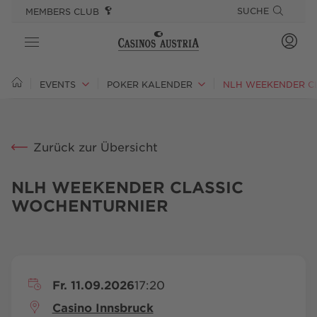
SPRINGE DIREKT ZU:
SPRUNGMARKEN
SUCHE
MEMBERS CLUB
CASINOS
EVENTS
POKER KALENDER
SPIEL
Zurück zur Übersicht
ANGEBOTE
GOURMET & STAY
NLH WEEKENDER CLASSIC
WOCHENTURNIER
EVENTS
PLAYSPONSIBLE
Fr. 11.09.2026
17:20
Casino Innsbruck