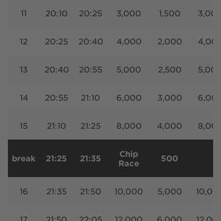
11
20:10
20:25
3,000
1,500
3,00
12
20:25
20:40
4,000
2,000
4,00
13
20:40
20:55
5,000
2,500
5,00
14
20:55
21:10
6,000
3,000
6,00
15
21:10
21:25
8,000
4,000
8,00
Chip
break
21:25
21:35
500
Race
16
21:35
21:50
10,000
5,000
10,00
17
21:50
22:05
12,000
6,000
12,00