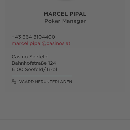
MARCEL PIPAL
Poker Manager
+43 664 8104400
marcel.pipal@casinos.at
Casino Seefeld
Bahnhofstraße 124
6100 Seefeld/Tirol
VCARD HERUNTERLADEN