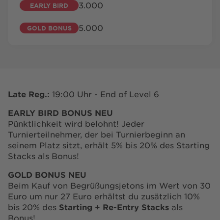
3.000
EARLY BIRD
5.000
GOLD BONUS
Late Reg.:
19:00 Uhr - End of Level 6
EARLY BIRD BONUS NEU
Pünktlichkeit wird belohnt! Jeder
Turnierteilnehmer, der bei Turnierbeginn an
seinem Platz sitzt, erhält 5% bis 20% des Starting
Stacks als Bonus!
GOLD BONUS NEU
Beim Kauf von Begrüßungsjetons im Wert von 30
Euro um nur 27 Euro erhältst du zusätzlich 10%
bis 20% des
Starting + Re-Entry Stacks
als
Bonus!