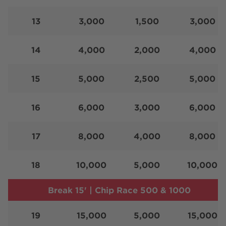
13
3,000
1,500
3,000
14
4,000
2,000
4,000
15
5,000
2,500
5,000
16
6,000
3,000
6,000
17
8,000
4,000
8,000
18
10,000
5,000
10,000
Break 15' | Chip Race 500 & 1000
19
15,000
5,000
15,000