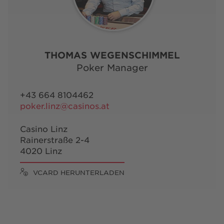
THOMAS WEGENSCHIMMEL
Poker Manager
+43 664 8104462
poker.linz@casinos.at
Casino Linz
Rainerstraße 2-4
4020 Linz
VCARD HERUNTERLADEN