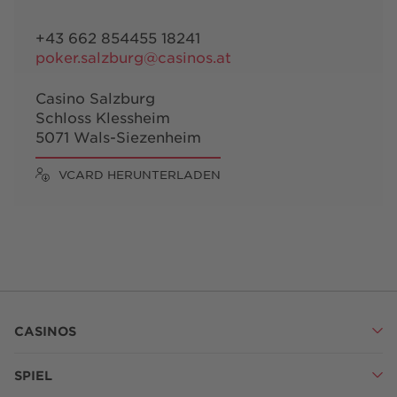
+43 662 854455 18241
poker.salzburg@casinos.at
Casino Salzburg
Schloss Klessheim
5071 Wals-Siezenheim
VCARD HERUNTERLADEN
CASINOS
SPIEL