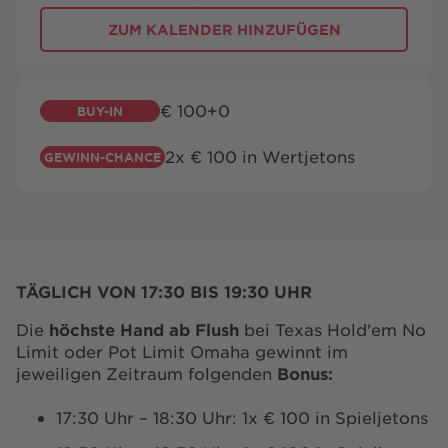
BESUCH
FAQ
KONTAKT
SHOP
ZUM KALENDER
HINZUFÜGEN
€ 100+0
BUY-IN
2x € 100 in Wertjetons
GEWINN-CHANCE
playsponsible.at
ENGLISH
TÄGLICH VON 17:30 BIS 19:30 UHR
Die
höchste Hand ab Flush
bei Texas Hold'em No
Barrierefreiheit
Nutzungsbedingungen
Datenschutz
Cookie-Einstellungen
Responsible Disclosure
Limit oder Pot Limit Omaha gewinnt im
Impressum
Sitemap
FAQ
Shop AGB
Kontakt
jeweiligen Zeitraum folgenden
Bonus:
17:30 Uhr – 18:30 Uhr: 1x € 100 in Spieljetons