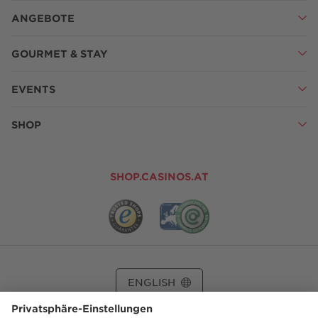
ANGEBOTE
GOURMET & STAY
EVENTS
SHOP
SHOP.CASINOS.AT
ENGLISH