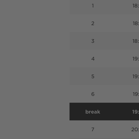
1
18
2
18
3
18
4
19
5
19
6
19
break
19
7
20