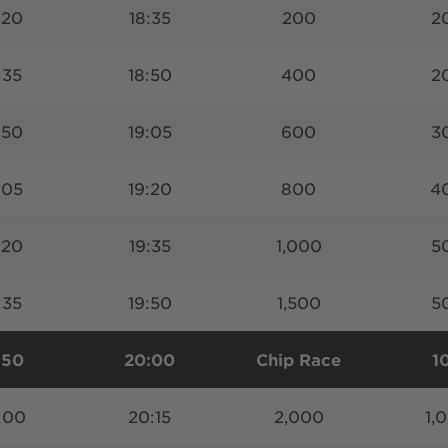
:20
18:35
200
2
:35
18:50
400
2
:50
19:05
600
3
:05
19:20
800
4
:20
19:35
1,000
5
:35
19:50
1,500
5
:50
20:00
Chip Race
1
:00
20:15
2,000
1,