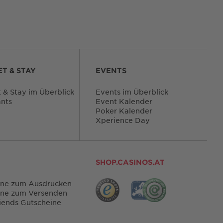
T & STAY
EVENTS
& Stay im Überblick
Events im Überblick
nts
Event Kalender
Poker Kalender
Xperience Day
SHOP.CASINOS.AT
ine zum Ausdrucken
ine zum Versenden
iends Gutscheine