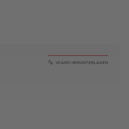
VCARD HERUNTERLADEN