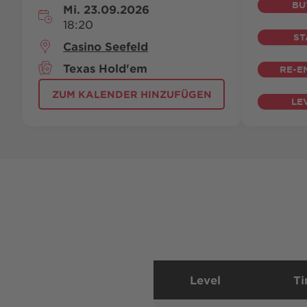
BU
Mi. 23.09.2026
Linz
Gewinnspiele
Fun & Friends Zone
18:20
ST
Salzburg
Glossar
Fun & Friends All-In-
Casino Seefeld
Texas Hold'em
Seefeld
Wertgutscheine
RE-E
Velden
Dinner & Seebutler in
ZUM KALENDER
HINZUFÜGEN
LE
Wien
Zell am See
Besuchs- und Spielordnung
POKER KALENDER
POKER KALENDER
POKER KALENDER
POKER KALENDER
POKER KALENDER
Level
T