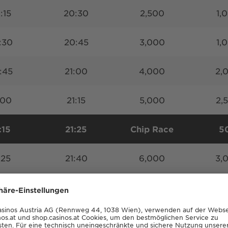
:15
20:30
2,500
1,
:30
20:45
3,000
1,
:45
21:00
4,000
2,
:00
21:15
5,000
2,
:15
21:25
Chip Race
5
:25
21:40
6,000
3,
:40
21:55
8,000
4,
:55
22:10
10,000
5,