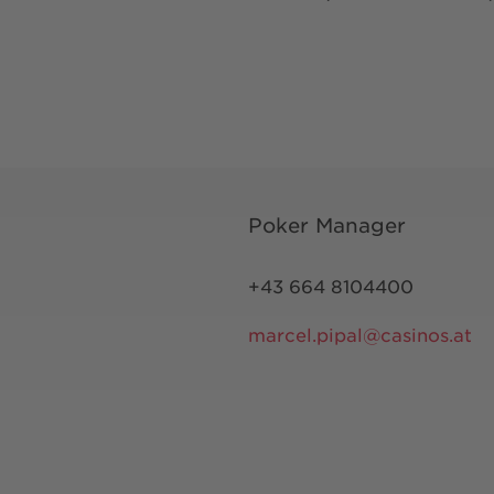
Poker Manager
+43 664 8104400
marcel.pipal@casinos.at