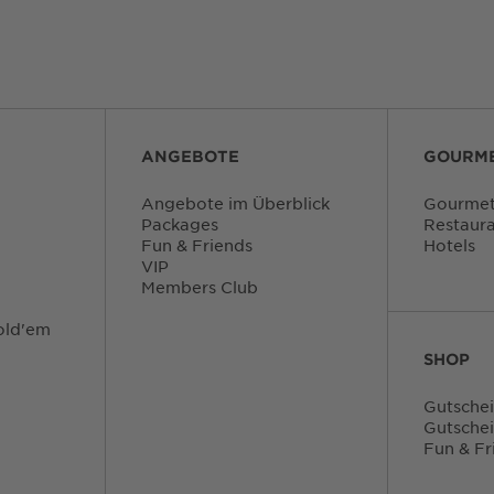
ANGEBOTE
GOURME
Angebote im Überblick
Gourmet 
Packages
Restaura
Fun & Friends
Hotels
VIP
Members Club
old'em
SHOP
Gutsche
Gutsche
Fun & Fr