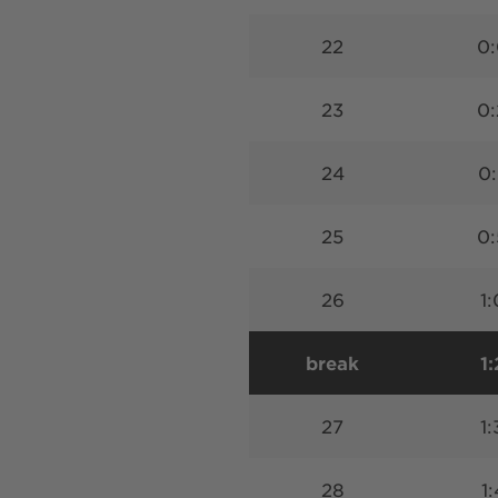
22
0
23
0
24
0
25
0
26
1
break
1
27
1
28
1