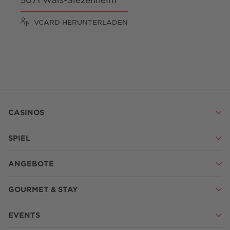
VCARD HERUNTERLADEN
CASINOS
SPIEL
ANGEBOTE
GOURMET & STAY
EVENTS