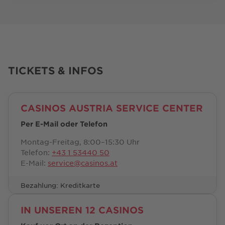
TICKETS & INFOS
CASINOS AUSTRIA SERVICE CENTER
Per E-Mail oder Telefon
Montag-Freitag, 8:00–15:30 Uhr
Telefon:
+43 1 53440 50
E-Mail:
service@casinos.at
Bezahlung: Kreditkarte
IN UNSEREN 12 CASINOS