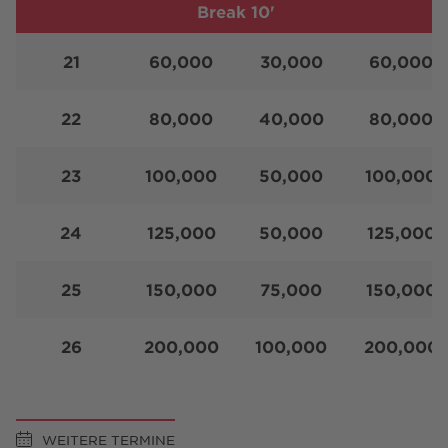
Break 10'
21
60,000
30,000
60,000
22
80,000
40,000
80,000
23
100,000
50,000
100,000
24
125,000
50,000
125,000
25
150,000
75,000
150,000
26
200,000
100,000
200,000
WEITERE TERMINE