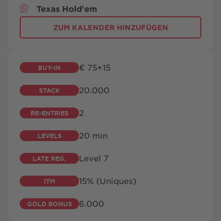
Texas Hold'em
BESUCH
FAQ
KONTAKT
SHOP
ZUM KALENDER
HINZUFÜGEN
€ 75­+15
BUY-IN
20.000
STACK
playsponsible.at
2
RE-ENTRIES
ENGLISH
20 min
LEVELS
Level 7
LATE REG.
Barrierefreiheit
Nutzungsbedingungen
Datenschutz
Cookie-Einstellungen
Responsible Disclosure
15% (Uniques)
Impressum
Sitemap
FAQ
Shop AGB
Kontakt
ITM
6.000
GOLD BONUS