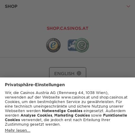
SHOP
SHOP.CASINOS.AT
ENGLISH
© 2026 Casinos Austria AG