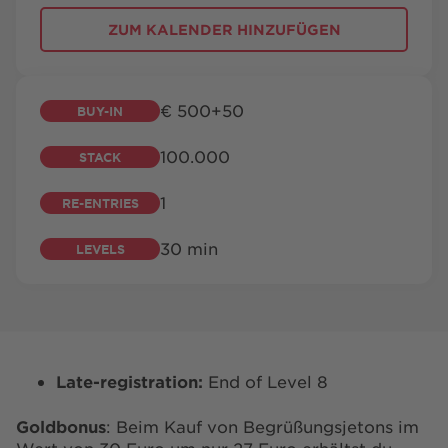
BESUCH
FAQ
KONTAKT
SHOP
ZUM KALENDER
HINZUFÜGEN
€ 500­+50
BUY-IN
100.000
STACK
playsponsible.at
1
RE-ENTRIES
30 min
LEVELS
ENGLISH
Barrierefreiheit
Nutzungsbedingungen
Datenschutz
Cookie-Einstellungen
Responsible Disclosure
Impressum
Sitemap
FAQ
Shop AGB
Kontakt
Late-registration:
End of Level 8
Goldbonus
: Beim Kauf von Begrüßungsjetons im
Wert von 30 Euro um nur 27 Euro erhältst du