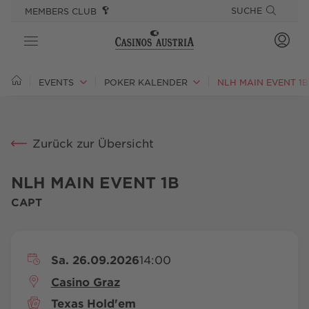
SPRINGE DIREKT ZU:
SPRUNGMARKEN
SUCHE
MEMBERS CLUB
CASINOS
EVENTS
POKER KALENDER
NLH MAIN EVENT 1B
SPIEL
Zurück zur Übersicht
ANGEBOTE
GOURMET & STAY
NLH MAIN EVENT 1B
CAPT
EVENTS
PLAYSPONSIBLE
Sa. 26.09.2026
14:00
Casino Graz
Texas Hold'em