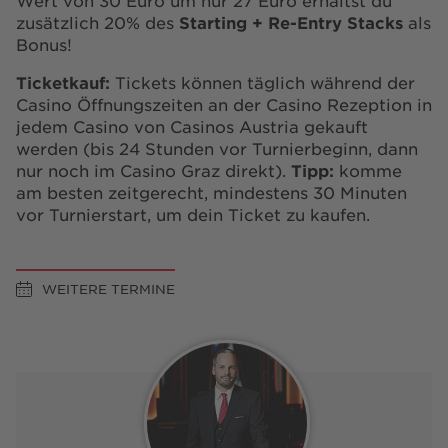
zusätzlich 20% des
Starting + Re-Entry Stacks
als
Bonus!
Ticketkauf:
Tickets können täglich während der
Casino Öffnungszeiten an der Casino Rezeption in
jedem Casino von Casinos Austria gekauft
werden (bis 24 Stunden vor Turnierbeginn, dann
nur noch im Casino Graz direkt).
Tipp:
komme
am besten zeitgerecht, mindestens 30 Minuten
vor Turnierstart, um dein Ticket zu kaufen.
WEITERE TERMINE