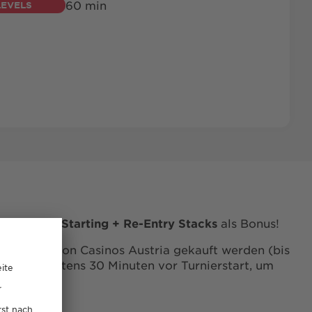
60 min
LEVELS
ich 20% des
Starting + Re-Entry Stacks
als Bonus!
m Casino von Casinos Austria gekauft werden (bis
, mindestens 30 Minuten vor Turnierstart, um