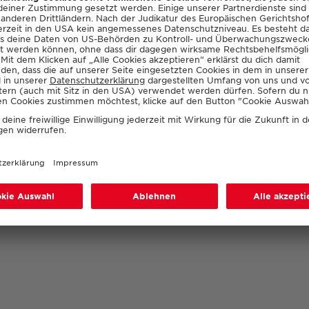
Poker Manager
+43 664 78060511
rene.kucher@casinos.at