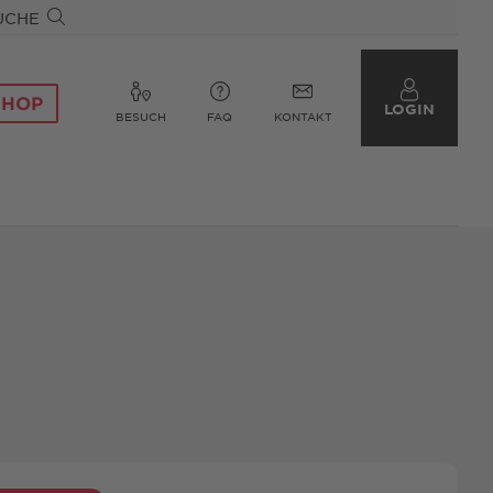
UCHE
SHOP
LOGIN
BESUCH
FAQ
KONTAKT
ebot
stival
burg
ty Festival
spiele
a Salzburg