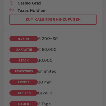
Casino Graz
BESUCH
FAQ
KONTAKT
SHOP
Texas Hold'em
ZUM KALENDER
HINZUFÜGEN
€ 200­+30
BUY-IN
playsponsible.at
€ 50.000
GARANTIE
30.000
STACK
ENGLISH
unlimited
RE-ENTRIES
Barrierefreiheit
Nutzungsbedingungen
Datenschutz
30 min
Cookie-Einstellungen
Responsible Disclosure
LEVELS
Impressum
Sitemap
FAQ
Shop AGB
Kontakt
Level 8
LATE REG.
2 Tage
DAUER