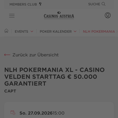
SPRINGE DIREKT ZU:
SPRUNGMARKEN
SUCHE
MEMBERS CLUB
CASINOS
EVENTS
POKER KALENDER
SPIEL
Zurück zur Übersicht
ANGEBOTE
GOURMET & STAY
NLH POKERMANIA XL - CASINO
VELDEN STARTTAG € 50.000
EVENTS
GARANTIERT
CAPT
PLAYSPONSIBLE
So. 27.09.2026
15:00