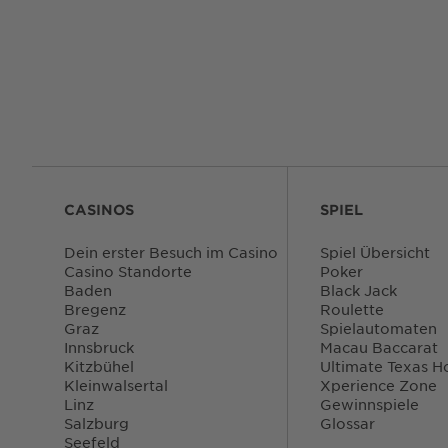
CASINOS
SPIEL
Dein erster Besuch im Casino
Spiel Übersicht
Casino Standorte
Poker
Baden
Black Jack
Bregenz
Roulette
Graz
Spielautomaten
Innsbruck
Macau Baccarat
Kitzbühel
Ultimate Texas H
Kleinwalsertal
Xperience Zone
Linz
Gewinnspiele
Salzburg
Glossar
Seefeld