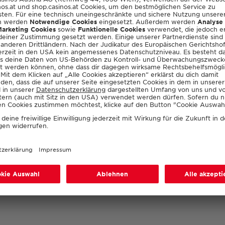
 Euro aus dem Turnier-Preispool ausbezahlt. Der kle
 nach Erreichen der Preisgelder der Starttage1A-E ge
EL
Poker Managerin
+43 664 8104305
jasmin.michael@casinos.a