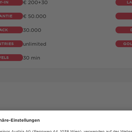
€ 200­+30
Y-IN
LA
€ 50.000
ANTIE
One
30.000
ACK
 Velden
unlimited
NTRIES
GOL
30 min
VELS
GEWINNSPIELE
GEWINNSPIELE
GEWINNSPIELE
GEWINNSPIELE
GEWINNSPIELE
ielt. Dies bedeutet, dass die Turnier-Teilnehmer sich
n cash" für das Turnier beträgt 500 Euro. Für jede we