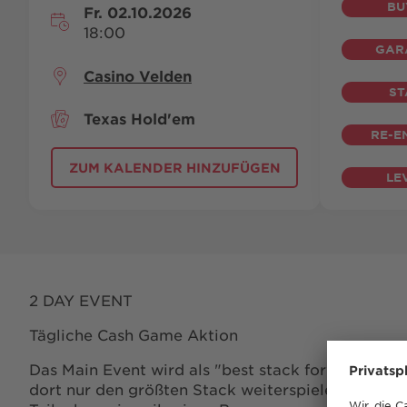
BU
Fr. 02.10.2026
Linz
Gewinnspiele
Fun & Friends Zone
18:00
GAR
Salzburg
Glossar
Fun & Friends All-In-
Casino Velden
Seefeld
Wertgutscheine
ST
Texas Hold'em
Velden
Dinner & Seebutler in
RE-E
Wien
ZUM KALENDER
HINZUFÜGEN
LE
Zell am See
Besuchs- und Spielordnung
2 DAY EVENT
POKER KALENDER
POKER KALENDER
POKER KALENDER
POKER KALENDER
POKER KALENDER
Tägliche Cash Game Aktion
Das Main Event wird als "best stack forward" gesp
dort nur den größten Stack weiterspielen. Das " mi