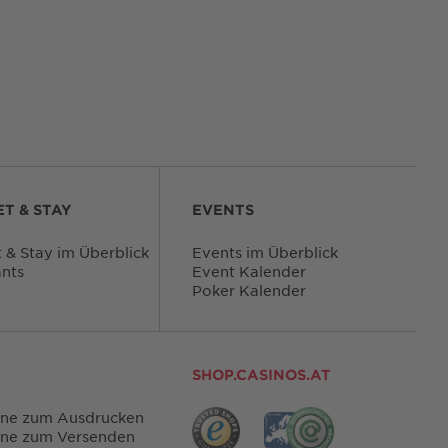
T & STAY
EVENTS
& Stay im Überblick
Events im Überblick
nts
Event Kalender
Poker Kalender
SHOP.CASINOS.AT
ine zum Ausdrucken
ine zum Versenden