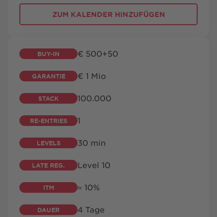
BESUCH
FAQ
KONTAKT
SHOP
ZUM KALENDER
HINZUFÜGEN
€ 500­+50
BUY-IN
€ 1 Mio
GARANTIE
playsponsible.at
100.000
STACK
1
RE-ENTRIES
ENGLISH
30 min
LEVELS
Barrierefreiheit
Nutzungsbedingungen
Datenschutz
Level 10
LATE REG.
Cookie-Einstellungen
Responsible Disclosure
Impressum
Sitemap
FAQ
Shop AGB
Kontakt
≈ 10%
ITM
4 Tage
DAUER