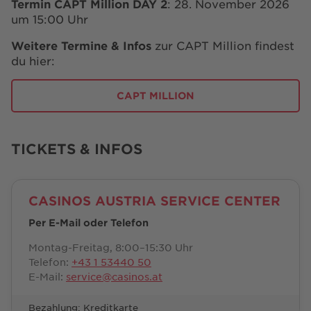
Termin CAPT Million DAY 2
: 28. November 2026
um 15:00 Uhr
Weitere Termine & Infos
zur CAPT Million findest
du hier:
CAPT MILLION
TICKETS & INFOS
CASINOS AUSTRIA SERVICE CENTER
Per E-Mail oder Telefon
Montag-Freitag, 8:00–15:30 Uhr
Telefon:
+43 1 53440 50
E-Mail:
service@casinos.at
Bezahlung: Kreditkarte