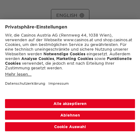
ENGLISH
© 2026 Casinos Austria AG
Spielerschutzinfos:
playsponsible.at
Barrierefreiheit
Nutzungsbedingungen
Datenschutz
Cookie-Einstellungen
Responsible Disclosure
Impressum
Sitemap
FAQ
Shop AGB
Kontakt