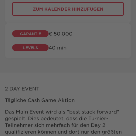
BESUCH
FAQ
KONTAKT
SHOP
ZUM KALENDER
HINZUFÜGEN
€ 50.000
GARANTIE
40 min
LEVELS
playsponsible.at
ENGLISH
2 DAY EVENT
Tägliche Cash Game Aktion
Barrierefreiheit
Nutzungsbedingungen
Datenschutz
Cookie-Einstellungen
Responsible Disclosure
Das Main Event wird als "best stack forward"
Impressum
Sitemap
FAQ
Shop AGB
Kontakt
gespielt. Dies bedeutet, dass die Turnier-
Teilnehmer sich mehrfach für den Day 2
qualifizieren können und dort nur den größten