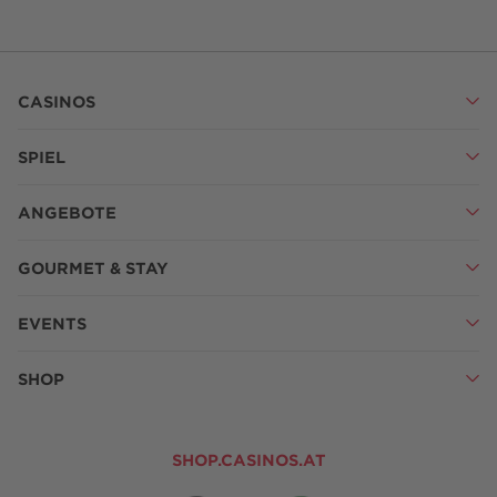
CASINOS
SPIEL
ANGEBOTE
GOURMET & STAY
EVENTS
SHOP
SHOP.CASINOS.AT