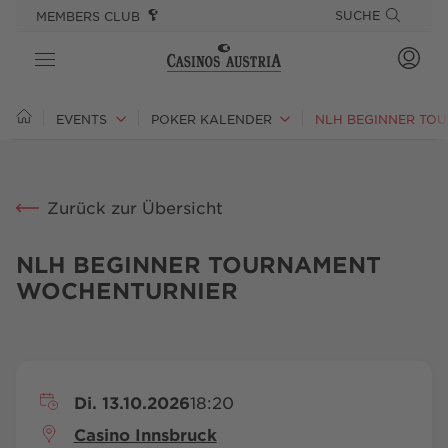
SPRINGE DIREKT ZU:
SPRUNGMARKEN
SUCHE
MEMBERS CLUB
CASINOS
EVENTS
POKER KALENDER
SPIEL
Zurück zur Übersicht
ANGEBOTE
GOURMET & STAY
NLH BEGINNER TOURNAMENT
WOCHENTURNIER
EVENTS
PLAYSPONSIBLE
Di. 13.10.2026
18:20
Casino Innsbruck