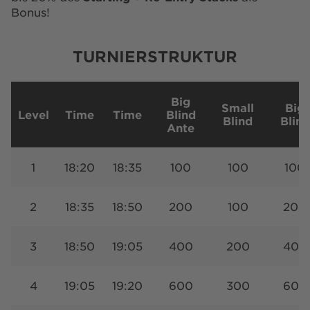
Bonus!
TURNIERSTRUKTUR
Big
Small
Big
Level
Time
Time
Blind
Blind
Blind
Ante
1
18:20
18:35
100
100
100
2
18:35
18:50
200
100
200
3
18:50
19:05
400
200
400
4
19:05
19:20
600
300
600