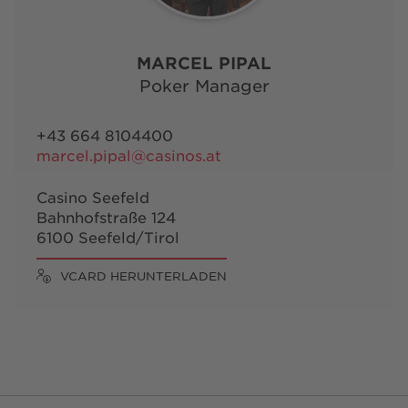
MARCEL PIPAL
Poker Manager
+43 664 8104400
marcel.pipal@casinos.at
Casino Seefeld
Bahnhofstraße 124
6100 Seefeld/Tirol
VCARD HERUNTERLADEN