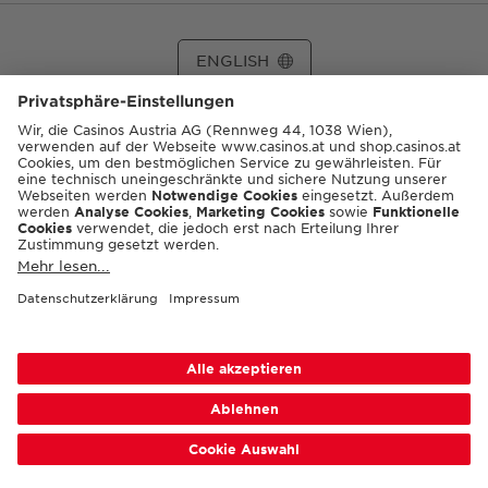
ENGLISH
© 2026 Casinos Austria AG
Spielerschutzinfos:
playsponsible.at
Barrierefreiheit
Nutzungsbedingungen
Datenschutz
Cookie-Einstellungen
Responsible Disclosure
Impressum
Sitemap
FAQ
Shop AGB
Kontakt