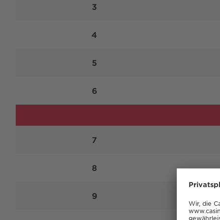
3
4
5
6
7
8
9