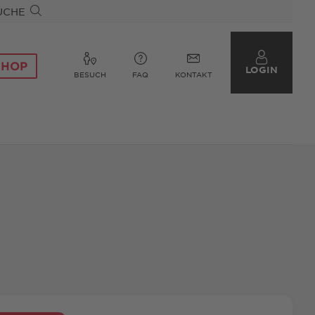
UCHE
SHOP
LOGIN
BESUCH
FAQ
KONTAKT
ebot
stival
burg
ty Festival
spiele
a Salzburg