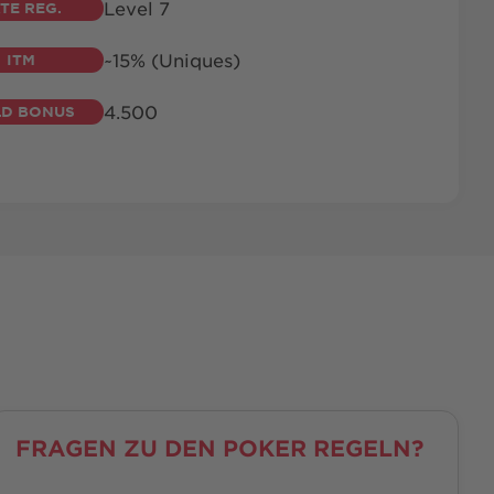
Level 7
TE REG.
~15% (Uniques)
ITM
4.500
D BONUS
FRAGEN ZU DEN POKER REGELN?