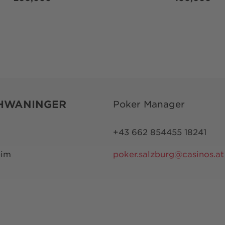
CHWANINGER
Poker Manager
+43 662 854455 18241
eim
poker.salzburg@casinos.at