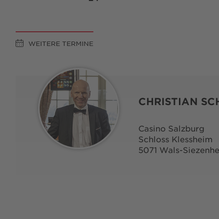
WEITERE TERMINE
CHRISTIAN S
Casino Salzburg
Schloss Klessheim
5071 Wals-Siezenh