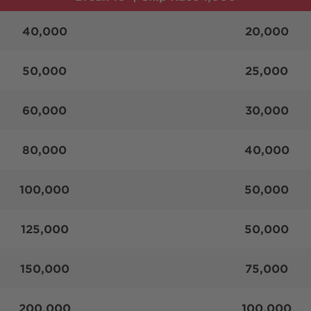
40,000
20,000
50,000
25,000
60,000
30,000
80,000
40,000
100,000
50,000
125,000
50,000
150,000
75,000
200,000
100,000