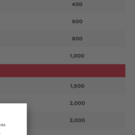
400
600
800
1,000
1,500
2,000
3,000