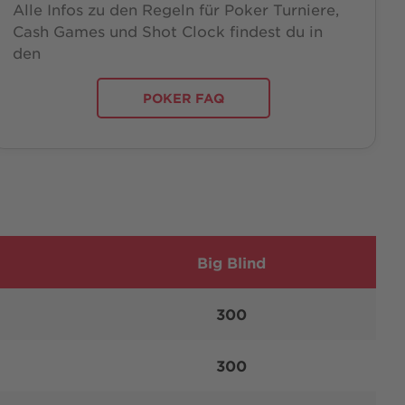
Alle Infos zu den Regeln für Poker Turniere,
Cash Games und Shot Clock findest du in
den
POKER FAQ
Big Blind
300
300