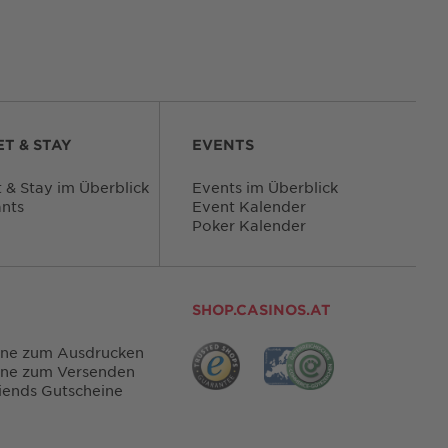
T & STAY
EVENTS
& Stay im Überblick
Events im Überblick
nts
Event Kalender
Poker Kalender
SHOP.CASINOS.AT
ine zum Ausdrucken
ine zum Versenden
iends Gutscheine