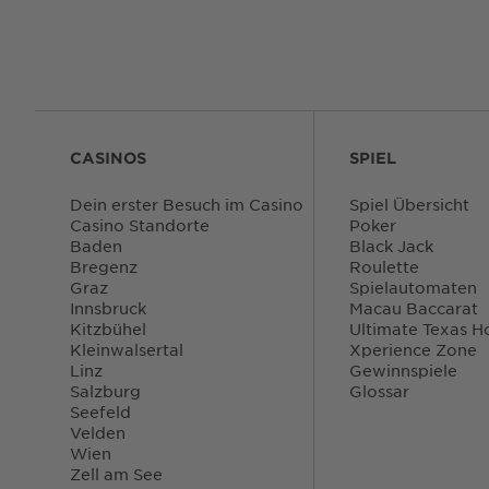
CASINOS
SPIEL
Dein erster Besuch im Casino
Spiel Übersicht
Casino Standorte
Poker
Baden
Black Jack
Bregenz
Roulette
Graz
Spielautomaten
Innsbruck
Macau Baccarat
Kitzbühel
Ultimate Texas H
Kleinwalsertal
Xperience Zone
Linz
Gewinnspiele
Salzburg
Glossar
Seefeld
Velden
Wien
Zell am See