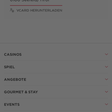
VCARD HERUNTERLADEN
CASINOS
SPIEL
ANGEBOTE
GOURMET & STAY
EVENTS