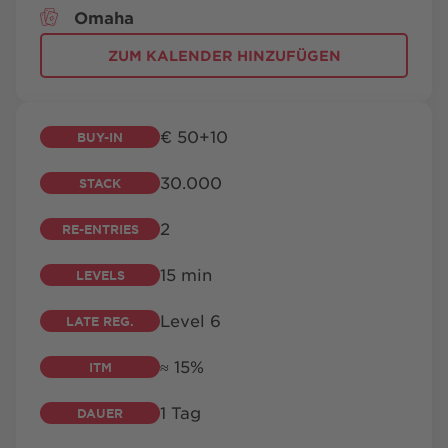
Omaha
BESUCH
FAQ
KONTAKT
SHOP
ZUM KALENDER
HINZUFÜGEN
€ 50­+10
BUY-IN
30.000
STACK
playsponsible.at
2
RE-ENTRIES
ENGLISH
15 min
LEVELS
Level 6
LATE REG.
Barrierefreiheit
Nutzungsbedingungen
Datenschutz
Cookie-Einstellungen
Responsible Disclosure
≈ 15%
Impressum
Sitemap
FAQ
Shop AGB
Kontakt
ITM
1 Tag
DAUER