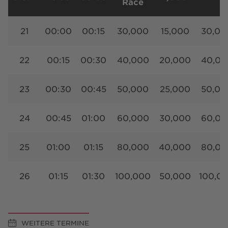
Race
21
00:00
00:15
30,000
15,000
30,00
22
00:15
00:30
40,000
20,000
40,00
23
00:30
00:45
50,000
25,000
50,00
24
00:45
01:00
60,000
30,000
60,00
25
01:00
01:15
80,000
40,000
80,00
26
01:15
01:30
100,000
50,000
100,0
WEITERE TERMINE