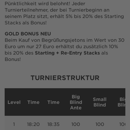
Pünktlichkeit wird belohnt! Jeder
Turnierteilnehmer, der bei Turnierbeginn an
seinem Platz sitzt, erhält 5% bis 20% des Starting
Stacks als Bonus!
GOLD BONUS NEU
Beim Kauf von Begrüßungsjetons im Wert von 30
Euro um nur 27 Euro erhältst du zusätzlich 10%
bis 20% des
Starting + Re-Entry Stacks
als
Bonus!
TURNIERSTRUKTUR
Big
Small
Big
Level
Time
Time
Blind
Blind
Blind
Ante
1
18:20
18:35
100
100
100