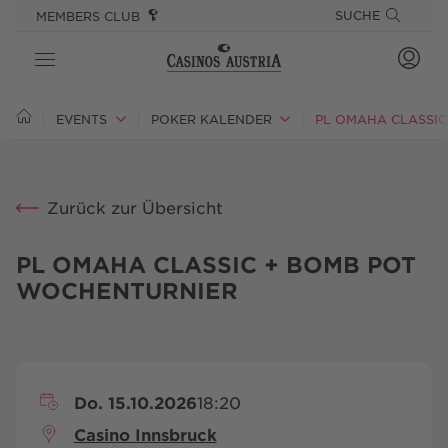
SPRINGE DIREKT ZU:
SPRUNGMARKEN
SUCHE
MEMBERS CLUB
CASINOS
EVENTS
POKER KALENDER
SPIEL
Zurück zur Übersicht
ANGEBOTE
GOURMET & STAY
PL OMAHA CLASSIC + BOMB POT
WOCHENTURNIER
EVENTS
PLAYSPONSIBLE
Do. 15.10.2026
18:20
Casino Innsbruck