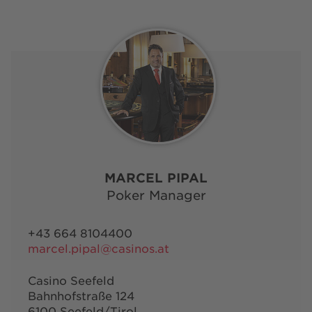
MARCEL PIPAL
Poker Manager
+43 664 8104400
marcel.pipal@casinos.at
Casino Seefeld
Bahnhofstraße 124
6100 Seefeld/Tirol