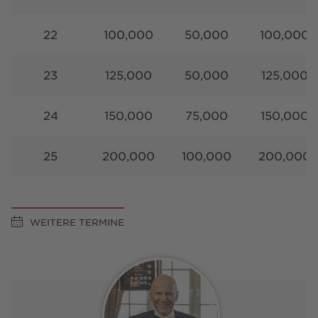
22
100,000
50,000
100,000
23
125,000
50,000
125,000
24
150,000
75,000
150,000
25
200,000
100,000
200,000
WEITERE TERMINE