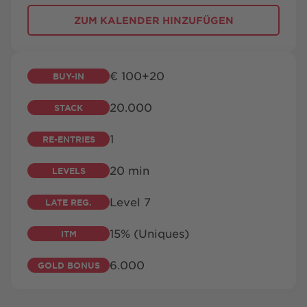
BESUCH
FAQ
KONTAKT
SHOP
ZUM KALENDER
HINZUFÜGEN
€ 100­+20
BUY-IN
20.000
STACK
playsponsible.at
1
RE-ENTRIES
20 min
LEVELS
ENGLISH
Level 7
LATE REG.
Barrierefreiheit
Nutzungsbedingungen
Datenschutz
15% (Uniques)
ITM
Cookie-Einstellungen
Responsible Disclosure
Impressum
Sitemap
FAQ
Shop AGB
Kontakt
6.000
GOLD BONUS