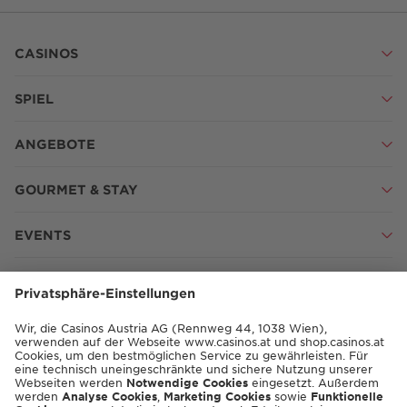
CASINOS
SPIEL
ANGEBOTE
GOURMET & STAY
EVENTS
SHOP
SHOP.CASINOS.AT