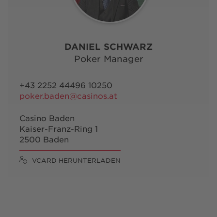
DANIEL SCHWARZ
Poker Manager
+43 2252 44496 10250
poker.baden@casinos.at
Casino Baden
Kaiser-Franz-Ring 1
2500 Baden
VCARD HERUNTERLADEN