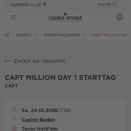
SPRINGE DIREKT ZU:
SPRUNGMARKEN
SUCHE
MEMBERS CLUB
CASINOS
EVENTS
POKER KALENDER
CAPT MILLION DAY 
SPIEL
Zurück zur Übersicht
ANGEBOTE
GOURMET & STAY
CAPT MILLION DAY 1 STARTTAG
CAPT
EVENTS
PLAYSPONSIBLE
Sa. 24.10.2026
17:00
Casino Baden
Texas Hold'em