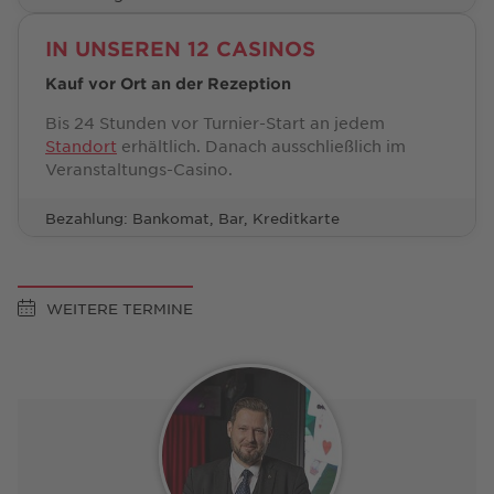
IN UNSEREN 12 CASINOS
Kauf vor Ort an der Rezeption
Bis 24 Stunden vor Turnier-Start an jedem
Standort
erhältlich. Danach ausschließlich im
Veranstaltungs-Casino.
Bezahlung: Bankomat, Bar, Kreditkarte
WEITERE TERMINE