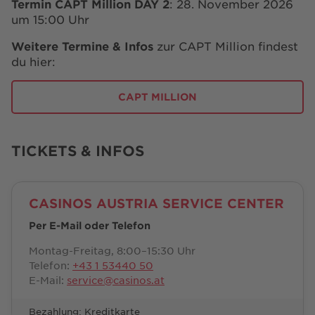
Termin CAPT Million DAY 2
: 28. November 2026
um 15:00 Uhr
Weitere Termine & Infos
zur CAPT Million findest
du hier:
CAPT MILLION
TICKETS & INFOS
CASINOS AUSTRIA SERVICE CENTER
Per E-Mail oder Telefon
Montag-Freitag, 8:00–15:30 Uhr
Telefon:
+43 1 53440 50
E-Mail:
service@casinos.at
Bezahlung: Kreditkarte