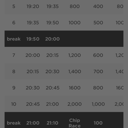
5
19:20
19:35
800
400
800
6
19:35
19:50
1000
500
1000
break
19:50
20:00
7
20:00
20:15
1,200
600
1,200
8
20:15
20:30
1,400
700
1,40
9
20:30
20:45
1600
800
1600
10
20:45
21:00
2,000
1,000
2,00
Chip
break
21:00
21:10
100
Race