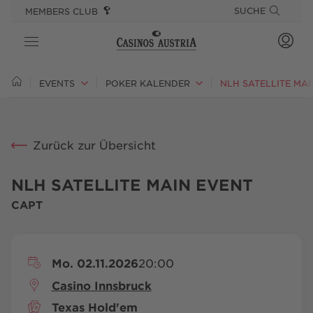
SPRINGE DIREKT ZU:
SPRUNGMARKEN
SUCHE
MEMBERS CLUB
CASINOS
EVENTS
POKER KALENDER
NLH SATELLITE MAI
SPIEL
Zurück zur Übersicht
ANGEBOTE
GOURMET & STAY
NLH SATELLITE MAIN EVENT
CAPT
EVENTS
PLAYSPONSIBLE
Mo. 02.11.2026
20:00
Casino Innsbruck
Texas Hold'em