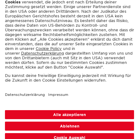
ENGLISH
© 2026 Casinos Austria AG
Spielerschutzinfos:
playsponsible.at
Barrierefreiheit
Nutzungsbedingungen
Datenschutz
Cookie-Einstellungen
Responsible Disclosure
Impressum
Sitemap
FAQ
Shop AGB
Kontakt