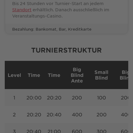
Bis 24 Stunden vor Turnier-Start an jedem
Standort
erhältlich. Danach ausschließlich im
Veranstaltungs-Casino.
Bezahlung: Bankomat, Bar, Kreditkarte
TURNIERSTRUKTUR
Big
Small
Big
Level
Time
Time
Blind
Blind
Blind
Ante
1
20:00
20:20
200
100
200
2
20:20
20:40
400
200
400
3
20:40
21:00
600
300
600