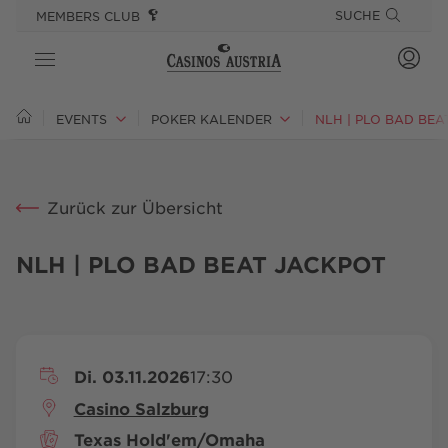
SPRINGE DIREKT ZU:
SPRUNGMARKEN
SUCHE
MEMBERS CLUB
CASINOS
EVENTS
POKER KALENDER
NLH | PLO BAD BEA
SPIEL
Zurück zur Übersicht
ANGEBOTE
GOURMET & STAY
NLH | PLO BAD BEAT JACKPOT
EVENTS
PLAYSPONSIBLE
Di. 03.11.2026
17:30
Casino Salzburg
Texas Hold'em/Omaha