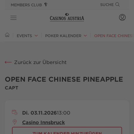
SPRINGE DIREKT ZU:
SPRUNGMARKEN
SUCHE
MEMBERS CLUB
CASINOS
EVENTS
POKER KALENDER
OPEN FACE CHINES
SPIEL
Zurück zur Übersicht
ANGEBOTE
GOURMET & STAY
OPEN FACE CHINESE PINEAPPLE
CAPT
EVENTS
PLAYSPONSIBLE
Di. 03.11.2026
13:00
Casino Innsbruck
ZUM KALENDER
HINZUFÜGEN