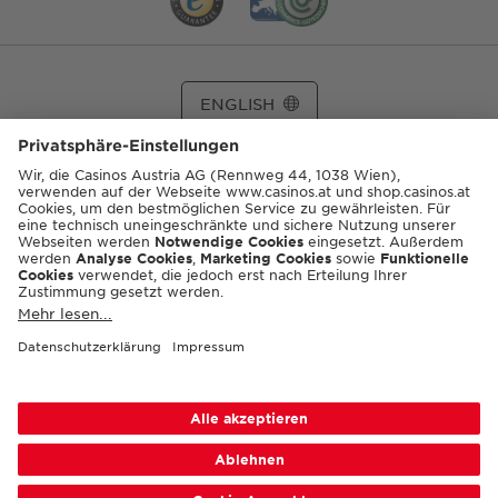
ENGLISH
© 2026 Casinos Austria AG
Spielerschutzinfos:
playsponsible.at
Barrierefreiheit
Nutzungsbedingungen
Datenschutz
Cookie-Einstellungen
Responsible Disclosure
Impressum
Sitemap
FAQ
Shop AGB
Kontakt