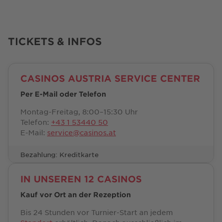
TICKETS & INFOS
CASINOS AUSTRIA SERVICE CENTER
Per E-Mail oder Telefon
Montag-Freitag, 8:00–15:30 Uhr
Telefon:
+43 1 53440 50
E-Mail:
service@casinos.at
Bezahlung: Kreditkarte
IN UNSEREN 12 CASINOS
Kauf vor Ort an der Rezeption
Bis 24 Stunden vor Turnier-Start an jedem