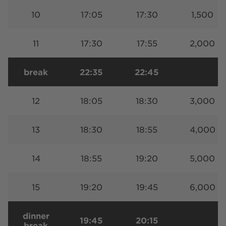
10
17:05
17:30
1,500
11
17:30
17:55
2,000
break
22:35
22:45
12
18:05
18:30
3,000
13
18:30
18:55
4,000
14
18:55
19:20
5,000
15
19:20
19:45
6,000
dinner
19:45
20:15
break