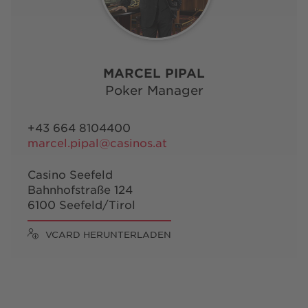
MARCEL PIPAL
Poker Manager
+43 664 8104400
marcel.pipal@casinos.at
Casino Seefeld
Bahnhofstraße 124
6100 Seefeld/Tirol
VCARD HERUNTERLADEN