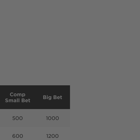
Comp
Big Bet
Small Bet
500
1000
600
1200