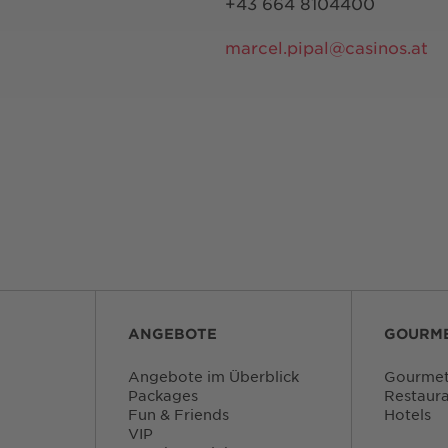
+43 664 8104400
marcel.pipal@casinos.at
ANGEBOTE
GOURME
Angebote im Überblick
Gourmet 
Packages
Restaura
Fun & Friends
Hotels
VIP