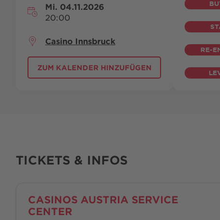
BU
Mi. 04.11.2026
Linz
Gewinnspiele
Fun & Friends Zone
20:00
ST
Salzburg
Glossar
Fun & Friends All-In-
Casino Innsbruck
Seefeld
Wertgutscheine
RE-E
Velden
Dinner & Seebutler in
ZUM KALENDER
HINZUFÜGEN
LE
Wien
Zell am See
Besuchs- und Spielordnung
TICKETS & INFOS
POKER KALENDER
POKER KALENDER
POKER KALENDER
POKER KALENDER
POKER KALENDER
CASINOS AUSTRIA SERVICE
CENTER