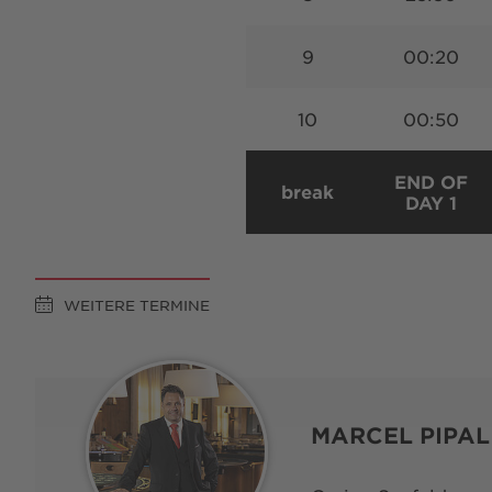
9
00:20
10
00:50
END OF
break
DAY 1
WEITERE TERMINE
MARCEL PIPAL