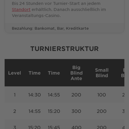
Bis 24 Stunden vor Turnier-Start an jedem
Standort
erhältlich. Danach ausschließlich im
Veranstaltungs-Casino.
Bezahlung: Bankomat, Bar, Kreditkarte
TURNIERSTRUKTUR
Big
Small
Bi
Level
Time
Time
Blind
Blind
Bli
Ante
1
14:30
14:55
200
100
20
2
14:55
15:20
300
200
30
3
15:20
15:45
400
200
40