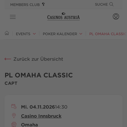
SPRINGE DIREKT ZU:
SPRUNGMARKEN
SUCHE
MEMBERS CLUB
CASINOS
EVENTS
POKER KALENDER
PL OMAHA CLASSIC
SPIEL
Zurück zur Übersicht
ANGEBOTE
GOURMET & STAY
PL OMAHA CLASSIC
CAPT
EVENTS
PLAYSPONSIBLE
Mi. 04.11.2026
14:30
Casino Innsbruck
Omaha