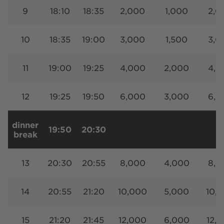
9
18:10
18:35
2,000
1,000
2,0
10
18:35
19:00
3,000
1,500
3,0
11
19:00
19:25
4,000
2,000
4,0
12
19:25
19:50
6,000
3,000
6,0
dinner
19:50
20:30
break
13
20:30
20:55
8,000
4,000
8,0
14
20:55
21:20
10,000
5,000
10,
15
21:20
21:45
12,000
6,000
12,