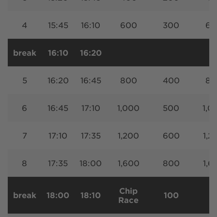
4
15:45
16:10
600
300
60
break
16:10
16:20
5
16:20
16:45
800
400
80
6
16:45
17:10
1,000
500
1,0
7
17:10
17:35
1,200
600
1,2
8
17:35
18:00
1,600
800
1,6
Chip
break
18:00
18:10
100
Race