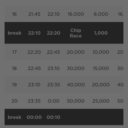
16
21:45
22:10
16,000
8,000
16,
Chip
break
22:10
22:20
1,000
Race
17
22:20
22:45
20,000
10,000
20,
18
22:45
23:10
30,000
15,000
30,
19
23:10
23:35
40,000
20,000
40,
20
23:35
0:00
50,000
25,000
50,
break
00:00
00:10