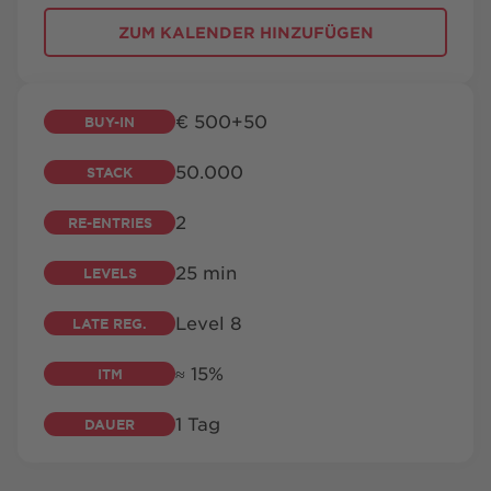
BESUCH
FAQ
KONTAKT
SHOP
ZUM KALENDER
HINZUFÜGEN
€ 500­+50
BUY-IN
50.000
STACK
playsponsible.at
2
RE-ENTRIES
25 min
LEVELS
ENGLISH
Level 8
LATE REG.
Barrierefreiheit
Nutzungsbedingungen
Datenschutz
≈ 15%
ITM
Cookie-Einstellungen
Responsible Disclosure
Impressum
Sitemap
FAQ
Shop AGB
Kontakt
1 Tag
DAUER