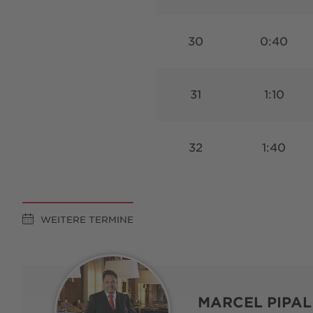
30
0:40
31
1:10
32
1:40
WEITERE TERMINE
MARCEL PIPAL