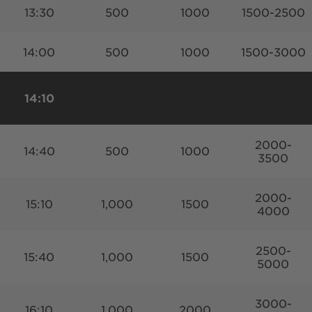
13:30
500
1000
1500-2500
14:00
500
1000
1500-3000
14:10
2000-
14:40
500
1000
3500
2000-
15:10
1,000
1500
4000
2500-
15:40
1,000
1500
5000
3000-
16:10
1,000
2000