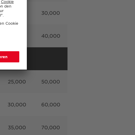
15,000
30,000
20,000
40,000
25,000
50,000
30,000
60,000
35,000
70,000