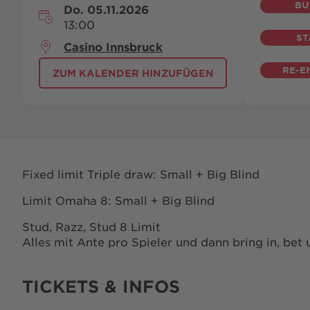
BU
Do. 05.11.2026
Linz
Gewinnspiele
Fun & Friends Zone
13:00
ST
Salzburg
Glossar
Fun & Friends All-In-
Casino Innsbruck
Seefeld
Wertgutscheine
RE-E
ZUM KALENDER
HINZUFÜGEN
Velden
Dinner & Seebutler in
Wien
Zell am See
Besuchs- und Spielordnung
Fixed limit Triple draw: Small + Big Blind
Limit Omaha 8: Small + Big Blind
Stud, Razz, Stud 8 Limit
POKER KALENDER
POKER KALENDER
POKER KALENDER
POKER KALENDER
POKER KALENDER
Alles mit Ante pro Spieler und dann bring in, bet 
TICKETS & INFOS