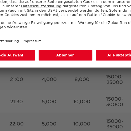
8000-
19:00
3,000
5,000
15000
10000-
19:30
4,000
7,000
20000
20:30
15000-
21:00
4,000
8,000
25000
15000-
21:30
5,000
10,000
30000
15000-
22:00
5,000
10,000
35000