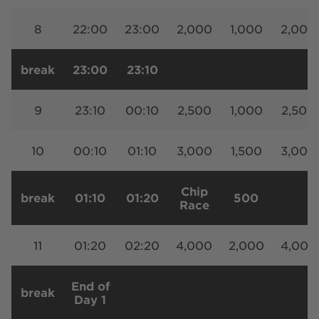
8
22:00
23:00
2,000
1,000
2,000
break
23:00
23:10
9
23:10
00:10
2,500
1,000
2,500
10
00:10
01:10
3,000
1,500
3,000
Chip
break
01:10
01:20
500
Race
11
01:20
02:20
4,000
2,000
4,000
End of
break
Day 1