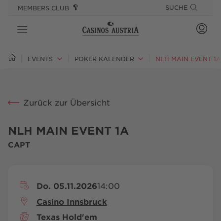
SPRINGE DIREKT ZU:
SPRUNGMARKEN
SUCHE
MEMBERS CLUB
CASINOS
EVENTS
POKER KALENDER
NLH MAIN EVENT 1
SPIEL
Zurück zur Übersicht
ANGEBOTE
GOURMET & STAY
NLH MAIN EVENT 1A
CAPT
EVENTS
PLAYSPONSIBLE
Do. 05.11.2026
14:00
Casino Innsbruck
Texas Hold'em