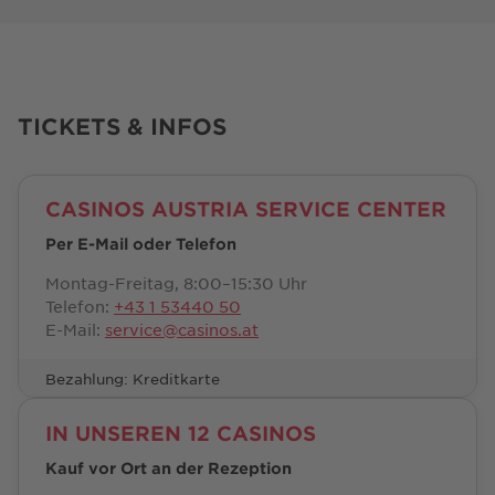
TICKETS & INFOS
CASINOS AUSTRIA SERVICE CENTER
Per E-Mail oder Telefon
Montag-Freitag, 8:00–15:30 Uhr
Telefon:
+43 1 53440 50
E-Mail:
service@casinos.at
Bezahlung: Kreditkarte
IN UNSEREN 12 CASINOS
Kauf vor Ort an der Rezeption