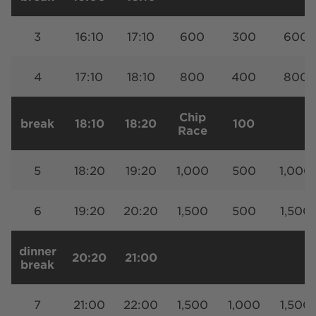
3
16:10
17:10
600
300
600
4
17:10
18:10
800
400
800
Chip
break
18:10
18:20
100
Race
5
18:20
19:20
1,000
500
1,000
6
19:20
20:20
1,500
500
1,500
dinner
20:20
21:00
break
7
21:00
22:00
1,500
1,000
1,500