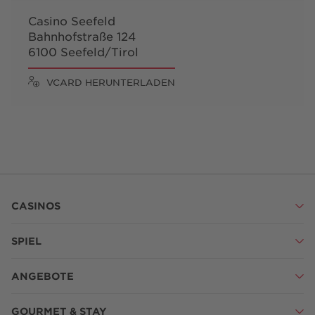
Casino Seefeld
Bahnhofstraße 124
6100 Seefeld/Tirol
VCARD HERUNTERLADEN
CASINOS
SPIEL
ANGEBOTE
GOURMET & STAY