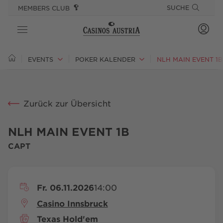
SPRINGE DIREKT ZU:
SPRUNGMARKEN
SUCHE
MEMBERS CLUB
CASINOS
EVENTS
POKER KALENDER
NLH MAIN EVENT 1B
SPIEL
Zurück zur Übersicht
ANGEBOTE
GOURMET & STAY
NLH MAIN EVENT 1B
CAPT
EVENTS
PLAYSPONSIBLE
Fr. 06.11.2026
14:00
Casino Innsbruck
Texas Hold'em