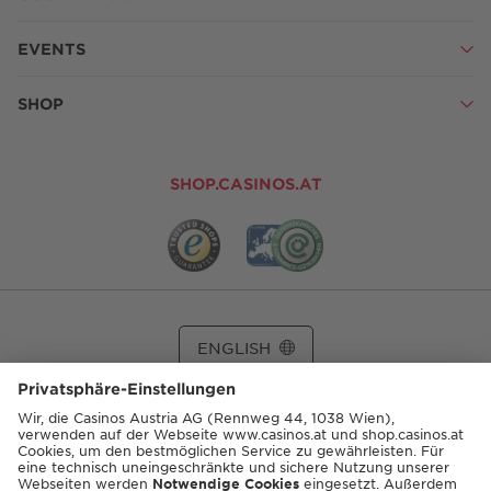
EVENTS
SHOP
SHOP.CASINOS.AT
ENGLISH
© 2026 Casinos Austria AG