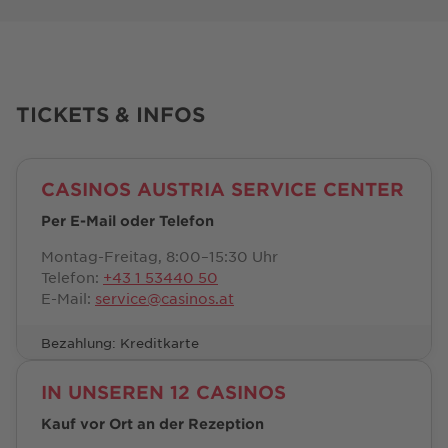
TICKETS & INFOS
CASINOS AUSTRIA SERVICE CENTER
Per E-Mail oder Telefon
Montag-Freitag, 8:00–15:30 Uhr
Telefon:
+43 1 53440 50
E-Mail:
service@casinos.at
Bezahlung: Kreditkarte
IN UNSEREN 12 CASINOS
Kauf vor Ort an der Rezeption