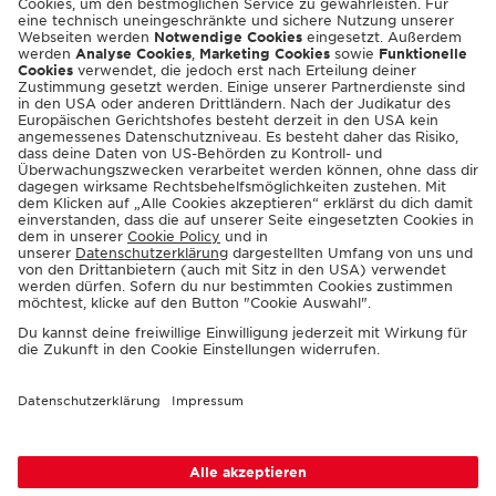
ENGLISH
© 2026 Casinos Austria AG
Spielerschutzinfos:
playsponsible.at