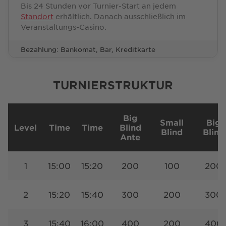
Bis 24 Stunden vor Turnier-Start an jedem
Standort
erhältlich. Danach ausschließlich im
Veranstaltungs-Casino.
Bezahlung: Bankomat, Bar, Kreditkarte
TURNIERSTRUKTUR
Big
Small
Big
Level
Time
Time
Blind
Blind
Blind
Ante
1
15:00
15:20
200
100
200
2
15:20
15:40
300
200
300
3
15:40
16:00
400
200
400