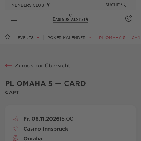
SPRINGE DIREKT ZU:
SPRUNGMARKEN
SUCHE
MEMBERS CLUB
CASINOS
EVENTS
POKER KALENDER
PL OMAHA 5 — CAR
SPIEL
Zurück zur Übersicht
ANGEBOTE
GOURMET & STAY
PL OMAHA 5 — CARD
CAPT
EVENTS
PLAYSPONSIBLE
Fr. 06.11.2026
15:00
Casino Innsbruck
Omaha