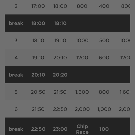
2
17:00
18:00
800
400
800
break
18:00
18:10
3
18:10
19:10
1000
500
1000
4
19:10
20:10
1200
600
1200
break
20:10
20:20
5
20:50
21:50
1,600
800
1,600
6
21:50
22:50
2,000
1,000
2,000
Chip
break
22:50
23:00
100
Race