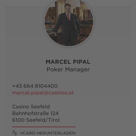
MARCEL PIPAL
Poker Manager
+43 664 8104400
marcel.pipal@casinos.at
Casino Seefeld
Bahnhofstraße 124
6100 Seefeld/Tirol
VCARD HERUNTERLADEN