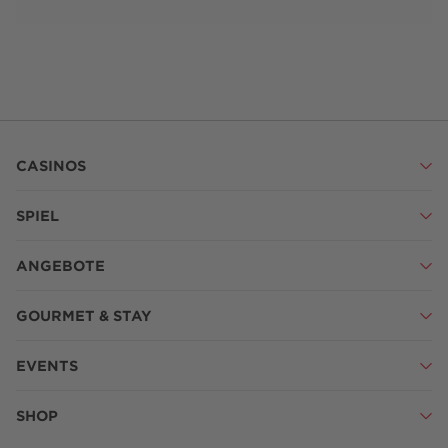
CASINOS
SPIEL
ANGEBOTE
GOURMET & STAY
EVENTS
SHOP