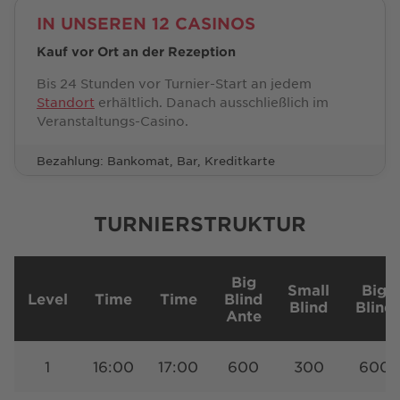
IN UNSEREN 12 CASINOS
Kauf vor Ort an der Rezeption
Bis 24 Stunden vor Turnier-Start an jedem
Standort
erhältlich. Danach ausschließlich im
Veranstaltungs-Casino.
Bezahlung: Bankomat, Bar, Kreditkarte
TURNIERSTRUKTUR
Big
Small
Big
Level
Time
Time
Blind
Blind
Blind
Ante
1
16:00
17:00
600
300
600