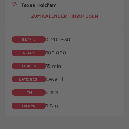
Texas Hold'em
BESUCH
FAQ
KONTAKT
SHOP
ZUM KALENDER
HINZUFÜGEN
€ 200­+30
BUY-IN
100.000
STACK
playsponsible.at
15 min
LEVELS
ENGLISH
Level 4
LATE REG.
≈ 15%
ITM
Barrierefreiheit
Nutzungsbedingungen
Datenschutz
Cookie-Einstellungen
Responsible Disclosure
1 Tag
Impressum
Sitemap
FAQ
Shop AGB
Kontakt
DAUER