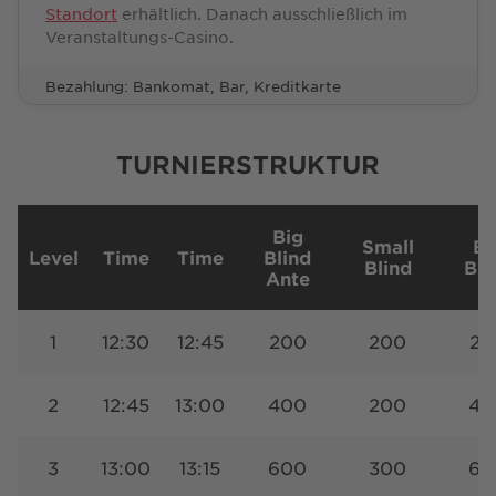
Standort
erhältlich. Danach ausschließlich im
Veranstaltungs-Casino.
Bezahlung: Bankomat, Bar, Kreditkarte
TURNIERSTRUKTUR
Big
Small
Bi
Level
Time
Time
Blind
Blind
Bli
Ante
1
12:30
12:45
200
200
20
2
12:45
13:00
400
200
40
3
13:00
13:15
600
300
60