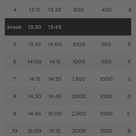
4
13:15
13:30
800
400
80
break
13:30
13:45
5
13:45
14:00
1000
500
10
6
14:00
14:15
1000
500
10
7
14:15
14:30
1,500
1000
1,5
8
14:30
14:45
2000
1000
20
9
14:45
15:00
2,500
1000
2,5
10
15:00
15:15
3000
1500
30