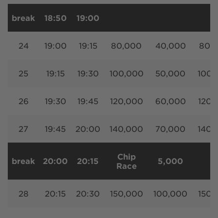
break
18:50
19:00
24
19:00
19:15
80,000
40,000
80,
25
19:15
19:30
100,000
50,000
100,
26
19:30
19:45
120,000
60,000
120,
27
19:45
20:00
140,000
70,000
140,
Chip
break
20:00
20:15
5,000
Race
28
20:15
20:30
150,000
100,000
150,