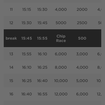
11
15:15
15:30
4,000
2000
4,0
12
15:30
15:45
5000
2500
50
Chip
break
15:45
15:55
500
Race
13
15:55
16:10
6,000
3,000
6,0
14
16:10
16:25
8,000
4,000
8,0
15
16:25
16:40
10,000
5,000
10,
16
16:40
16:55
12,000
6,000
12,