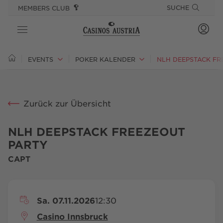
SPRINGE DIREKT ZU:
SPRUNGMARKEN
SUCHE
MEMBERS CLUB
CASINOS
EVENTS
POKER KALENDER
NLH DEEPSTACK FR
SPIEL
Zurück zur Übersicht
ANGEBOTE
GOURMET & STAY
NLH DEEPSTACK FREEZEOUT
PARTY
EVENTS
CAPT
PLAYSPONSIBLE
Sa. 07.11.2026
12:30
Casino Innsbruck