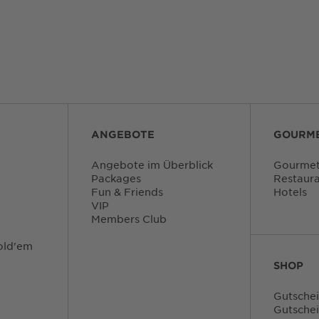
ANGEBOTE
GOURME
Angebote im Überblick
Gourmet 
Packages
Restaura
Fun & Friends
Hotels
VIP
Members Club
old'em
SHOP
Gutsche
Gutsche