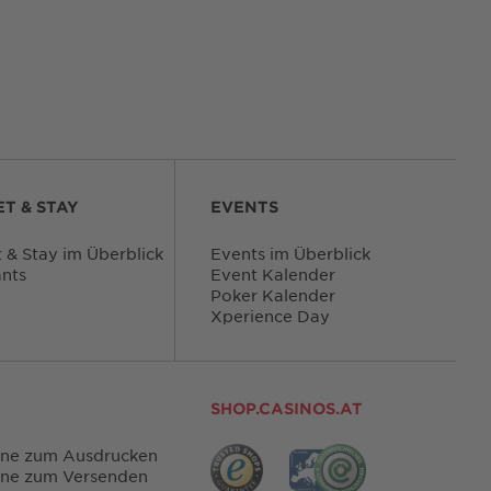
T & STAY
EVENTS
& Stay im Überblick
Events im Überblick
nts
Event Kalender
Poker Kalender
Xperience Day
SHOP.CASINOS.AT
ine zum Ausdrucken
ine zum Versenden