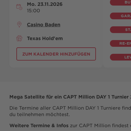
BU
Mo. 23.11.2026
Linz
Gewinnspiele
Fun & Friends Zone
15:00
GAR
Salzburg
Glossar
Fun & Friends All-In-
Casino Baden
Seefeld
Wertgutscheine
ST
Texas Hold'em
Velden
Dinner & Seebutler in
RE-E
Wien
ZUM KALENDER
HINZUFÜGEN
LE
Zell am See
Besuchs- und Spielordnung
Mega Satellite für ein CAPT Million DAY 1 Turnie
POKER KALENDER
POKER KALENDER
POKER KALENDER
POKER KALENDER
POKER KALENDER
Die Termine aller CAPT Million DAY 1 Turniere fi
du teilnehmen möchtest.
Weitere Termine & Infos
zur CAPT Million findest 