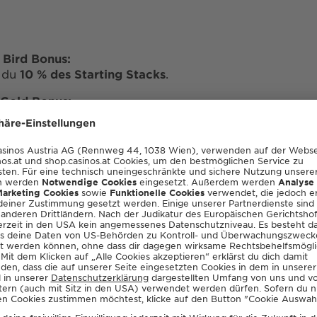
 Bird Bonus:
t du
10 % des Starting Stacks
.
Gold Bonus:
0 um € 27) bekommst du
20 % des Stacks
– gilt auch b
IN UNSEREN 12 CASINOS
Kauf vor Ort an der Rezeption
Bis 24 Stunden vor Turnier-Start an jedem
Standort
erhältlich. Danach ausschließlich
im Veranstaltungs-Casino.