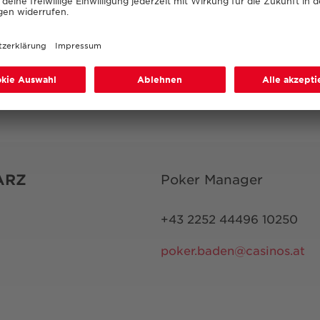
Bezahlung: Bankomat, Bar, Kreditkarte
ARZ
Poker Manager
+43 2252 44496 10250
poker.baden@casinos.at