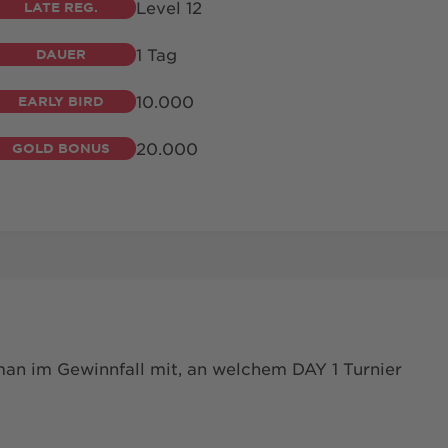
Level 12
LATE REG.
1 Tag
DAUER
10.000
EARLY BIRD
20.000
GOLD BONUS
rman im Gewinnfall mit, an welchem DAY 1 Turnier