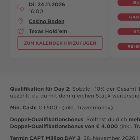
BU
Di. 24.11.2026
Linz
Gewinnspiele
Fun & Friends Zone
16:00
GAR
Salzburg
Glossar
Fun & Friends All-In-
Casino Baden
Texas Hold'em
Seefeld
Wertgutscheine
ST
Velden
Dinner & Seebutler in
ZUM KALENDER
HINZUFÜGEN
RE-E
Wien
Zell am See
Besuchs- und Spielordnung
Qualifikation für Day 2:
Sobald ~10% der Gesamt-Bu
gezählt, da du mit dem gleichen Stack weiterspiel
POKER KALENDER
POKER KALENDER
POKER KALENDER
POKER KALENDER
POKER KALENDER
Min. Cash:
€ 1.500,- (inkl. Travelmoney)
Doppel-Qualifikationsbonus
: Solltest du dich
meh
Doppel-Qualifikationsbonus von € 4.000
(inkl. 
Termin CAPT Million DAY 2
: 28. November 2026 |