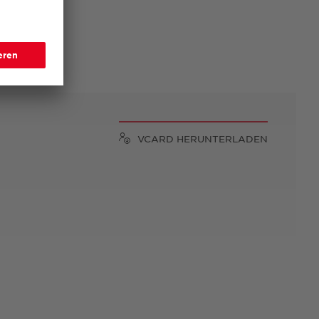
VCARD HERUNTERLADEN