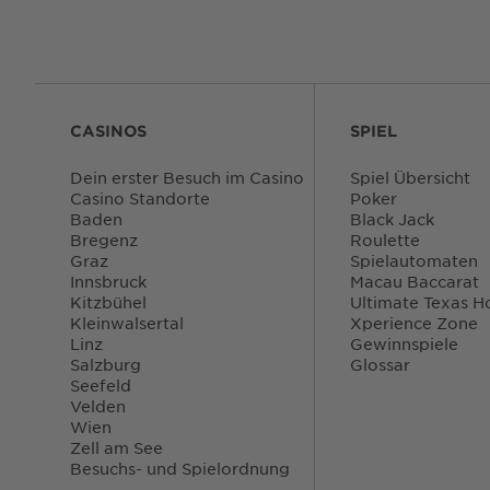
CASINOS
SPIEL
Dein erster Besuch im Casino
Spiel Übersicht
Casino Standorte
Poker
Baden
Black Jack
Bregenz
Roulette
Graz
Spielautomaten
Innsbruck
Macau Baccarat
Kitzbühel
Ultimate Texas H
Kleinwalsertal
Xperience Zone
Linz
Gewinnspiele
Salzburg
Glossar
Seefeld
Velden
Wien
Zell am See
Besuchs- und Spielordnung