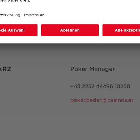
Bezahlung: Bankomat, Bar, Kreditkarte
ARZ
Poker Manager
+43 2252 44496 10250
poker.baden@casinos.at