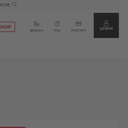
UCHE
SHOP
LOGIN
BESUCH
FAQ
KONTAKT
ebot
stival
burg
ty Festival
spiele
a Salzburg