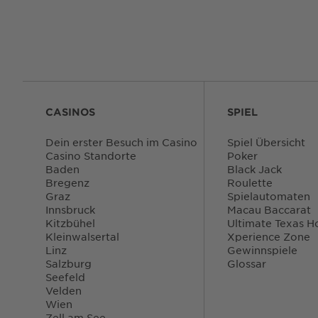
CASINOS
SPIEL
Dein erster Besuch im Casino
Spiel Übersicht
Casino Standorte
Poker
Baden
Black Jack
Bregenz
Roulette
Graz
Spielautomaten
Innsbruck
Macau Baccarat
Kitzbühel
Ultimate Texas H
Kleinwalsertal
Xperience Zone
Linz
Gewinnspiele
Salzburg
Glossar
Seefeld
Velden
Wien
Zell am See