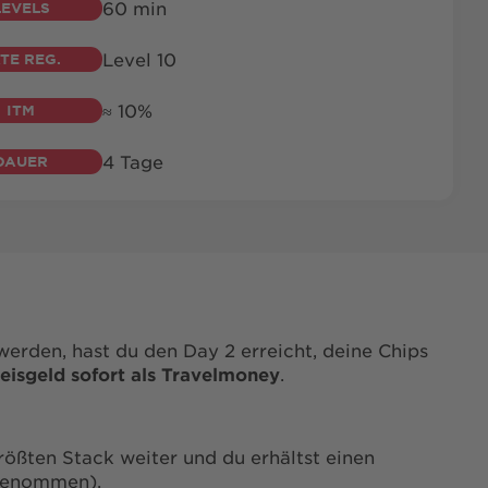
60 min
LEVELS
Level 10
TE REG.
≈ 10%
ITM
4 Tage
DAUER
werden, hast du den Day 2 erreicht, deine Chips
eisgeld sofort als Travelmoney
.
größten Stack weiter und du erhältst einen
 genommen).