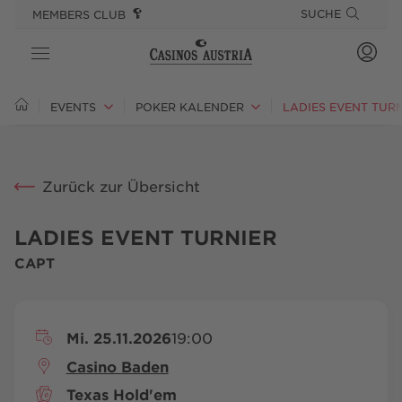
SPRINGE DIREKT ZU:
SPRUNGMARKEN
SUCHE
MEMBERS CLUB
CASINOS
EVENTS
POKER KALENDER
LADIES EVENT TUR
SPIEL
Zurück zur Übersicht
ANGEBOTE
GOURMET & STAY
LADIES EVENT TURNIER
CAPT
EVENTS
PLAYSPONSIBLE
Mi. 25.11.2026
19:00
Casino Baden
Texas Hold'em