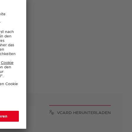
VCARD HERUNTERLADEN