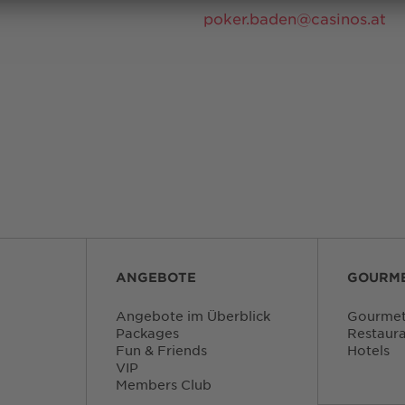
poker.baden@casinos.at
ANGEBOTE
GOURME
Angebote im Überblick
Gourmet 
Packages
Restaura
Fun & Friends
Hotels
VIP
Members Club