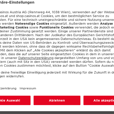
Kauf vor Ort an der Rezeption
Bis 24 Stunden vor Turnier-Start an jedem
Standort
erhältlich. Danach ausschließlich
im Veranstaltungs-Casino.
Bezahlung: Bankomat, Bar, Kreditkarte
ARZ
Poker Manager
+43 2252 44496 10250