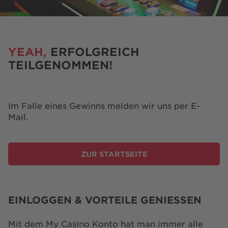
BESUCH
FAQ
KONTAKT
SHOP
YEAH,
ERFOLGREICH
TEILGENOMMEN!
playsponsible.at
Im Falle eines Gewinns melden wir uns per E-
Mail.
ENGLISH
ZUR STARTSEITE
Barrierefreiheit
Nutzungsbedingungen
Datenschutz
Cookie-Einstellungen
Responsible Disclosure
Impressum
Sitemap
FAQ
Shop AGB
Kontakt
EINLOGGEN & VORTEILE GENIESSEN
Mit dem My Casino Konto hat man immer alle