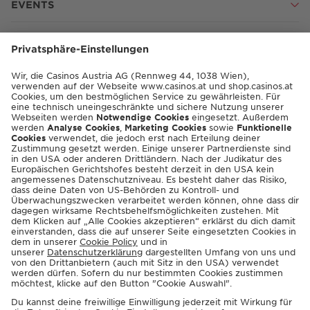
EVENTS
SHOP
SHOP.CASINOS.AT
ENGLISH
© 2026 Casinos Austria AG