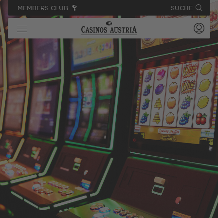
SPRINGE DIREKT ZU:
SPRUNGMARKEN
SUCHE
MEMBERS CLUB
CASINOS
SPIEL
ANGEBOTE
GOURMET & STAY
EVENTS
PLAYSPONSIBLE