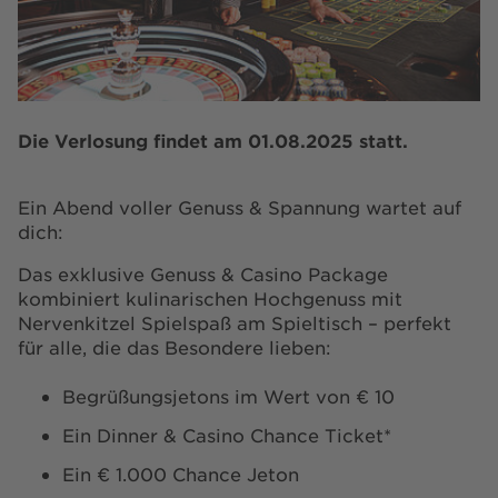
BESUCH
FAQ
KONTAKT
SHOP
Die Verlosung findet am 01.08.2025 statt.
Ein Abend voller Genuss & Spannung wartet auf
playsponsible.at
dich:
Das exklusive Genuss & Casino Package
ENGLISH
kombiniert kulinarischen Hochgenuss mit
Nervenkitzel Spielspaß am Spieltisch – perfekt
für alle, die das Besondere lieben:
Barrierefreiheit
Nutzungsbedingungen
Datenschutz
Cookie-Einstellungen
Responsible Disclosure
Begrüßungsjetons im Wert von € 10
Impressum
Sitemap
FAQ
Shop AGB
Kontakt
Ein Dinner & Casino Chance Ticket*
Ein € 1.000 Chance Jeton