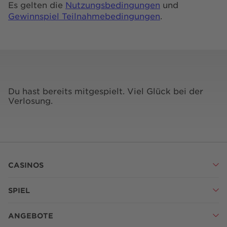
Es gelten die
Nutzungsbedingungen
und
Gewinnspiel Teilnahmebedingungen
.
Du hast bereits mitgespielt. Viel Glück bei der
Verlosung.
CASINOS
SPIEL
ANGEBOTE