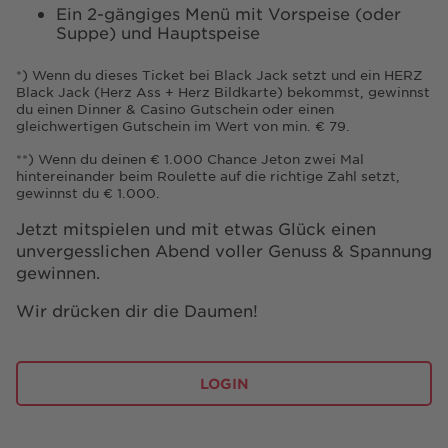
Ein 2-gängiges Menü mit Vorspeise (oder
Suppe) und Hauptspeise
*) Wenn du dieses Ticket bei Black Jack setzt und ein HERZ
Black Jack (Herz Ass + Herz Bildkarte) bekommst, gewinnst
du einen Dinner & Casino Gutschein oder einen
gleichwertigen Gutschein im Wert von min. € 79.
**) Wenn du deinen € 1.000 Chance Jeton zwei Mal
hintereinander beim Roulette auf die richtige Zahl setzt,
gewinnst du € 1.000.
Jetzt mitspielen und mit etwas Glück einen
unvergesslichen Abend voller Genuss & Spannung
gewinnen.
Wir drücken dir die Daumen!
LOGIN