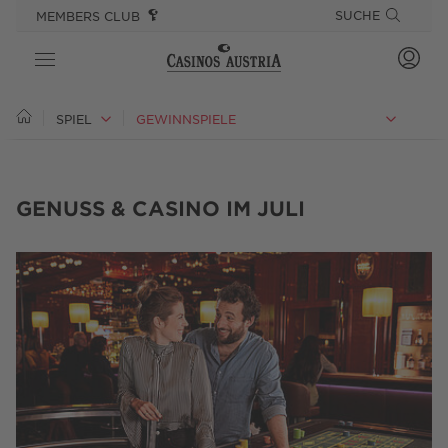
SPRINGE DIREKT ZU:
SPRUNGMARKEN
SUCHE
MEMBERS CLUB
CASINOS
SPIEL
GEWINNSPIELE
SPIEL
GENUSS & CASINO IM JULI
ANGEBOTE
GOURMET & STAY
EVENTS
PLAYSPONSIBLE