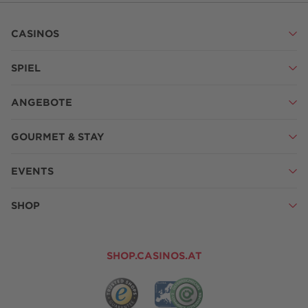
CASINOS
SPIEL
ANGEBOTE
GOURMET & STAY
EVENTS
SHOP
SHOP.CASINOS.AT