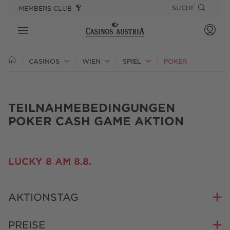
SPRINGE DIREKT ZU:
SPRUNGMARKEN
SUCHE
MEMBERS CLUB
CASINOS
CASINOS
WIEN
SPIEL
POKER
SPIEL
TEILNAHMEBEDINGUNGEN
ANGEBOTE
POKER CASH GAME AKTION
GOURMET & STAY
EVENTS
LUCKY 8 AM 8.8.
PLAYSPONSIBLE
AKTIONSTAG
PREISE