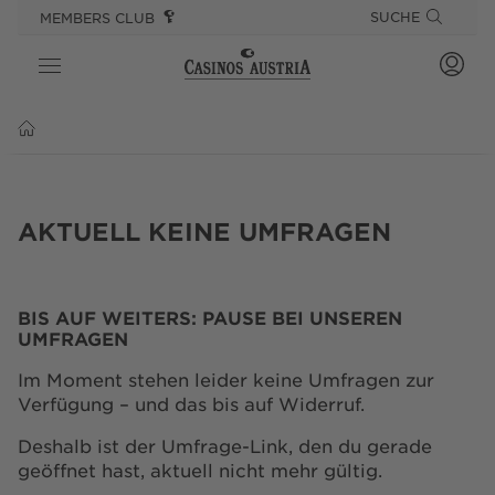
SPRINGE DIREKT ZU:
SPRUNGMARKEN
SUCHE
MEMBERS CLUB
CASINOS
SPIEL
AKTUELL KEINE UMFRAGEN
ANGEBOTE
GOURMET & STAY
BIS AUF WEITERS: PAUSE BEI UNSEREN
EVENTS
UMFRAGEN
Im Moment stehen leider keine Umfragen zur
PLAYSPONSIBLE
Verfügung – und das bis auf Widerruf.
Deshalb ist der Umfrage-Link, den du gerade
geöffnet hast, aktuell nicht mehr gültig.