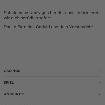
BESUCH
FAQ
KONTAKT
SHOP
Sobald neue Umfragen bereitstehen, informieren
wir dich natürlich sofort.
Danke für deine Geduld und dein Verständnis!
playsponsible.at
ENGLISH
CASINOS
Barrierefreiheit
Nutzungsbedingungen
Datenschutz
Cookie-Einstellungen
Responsible Disclosure
SPIEL
Impressum
Sitemap
FAQ
Shop AGB
Kontakt
ANGEBOTE