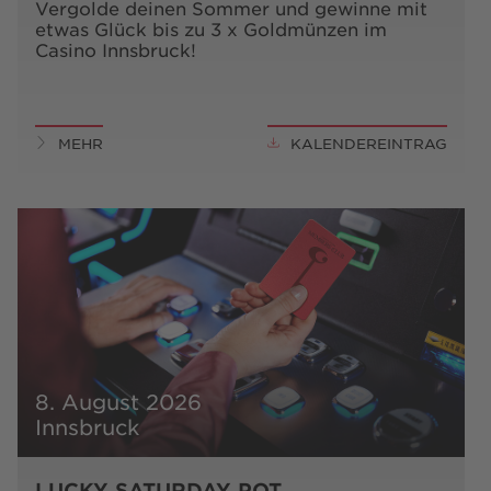
Vergolde deinen Sommer und gewinne mit
etwas Glück bis zu 3 x Goldmünzen im
Casino Innsbruck!
MEHR
KALENDEREINTRAG
8. August 2026
Innsbruck
LUCKY SATURDAY POT