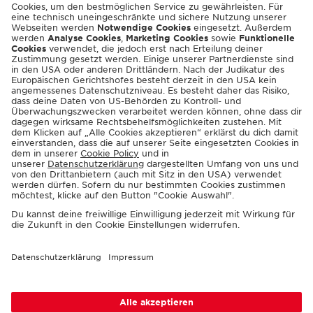
SHOP.CASINOS.AT
ENGLISH
© 2026 Casinos Austria AG
Spielerschutzinfos:
playsponsible.at