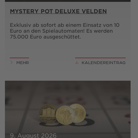
MYSTERY POT DELUXE VELDEN
Exklusiv ab sofort ab einem Einsatz von 10
Euro an den Spielautomaten! Es werden
75.000 Euro ausgeschüttet.
MEHR
KALENDEREINTRAG
9. August 2026