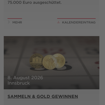
75.000 Euro ausgeschüttet.
MEHR
KALENDEREINTRAG
8. August 2026
Innsbruck
SAMMELN & GOLD GEWINNEN