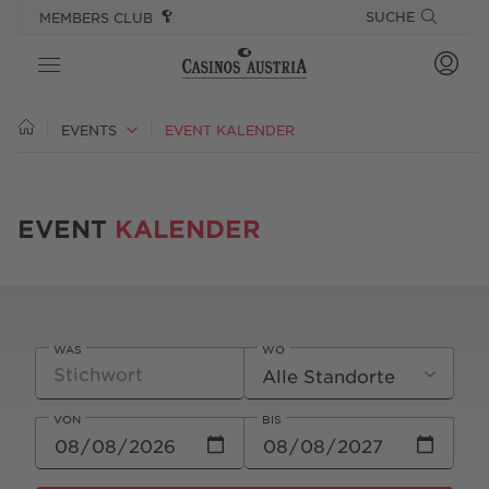
SPRINGE DIREKT ZU:
SPRUNGMARKEN
SUCHE
MEMBERS CLUB
CASINOS
EVENTS
EVENT KALENDER
SPIEL
EVENT
KALENDER
ANGEBOTE
GOURMET & STAY
EVENTS
WAS
WO
PLAYSPONSIBLE
VON
BIS