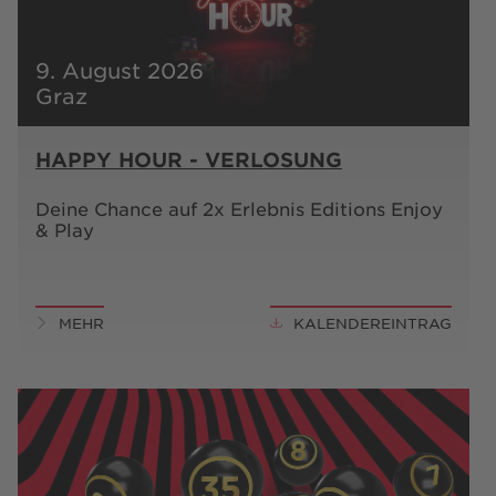
9. August 2026
Graz
HAPPY HOUR - VERLOSUNG
Deine Chance auf 2x Erlebnis Editions Enjoy
& Play
MEHR
KALENDEREINTRAG