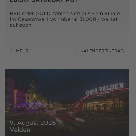
RED oder GOLD zahlen sich aus - ein Finale
im Gesamtwert von über € 31.000,- wartet
auf euch!
MEHR
KALENDEREINTRAG
9. August 2026
Velden