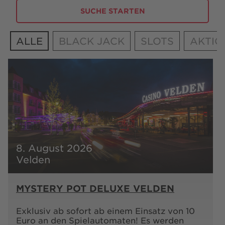
BESUCH
FAQ
KONTAKT
SHOP
ALLE
BLACK JACK
SLOTS
AKTIO
playsponsible.at
ENGLISH
8. August 2026
Velden
Barrierefreiheit
Nutzungsbedingungen
Datenschutz
Cookie-Einstellungen
Responsible Disclosure
Impressum
Sitemap
FAQ
Shop AGB
Kontakt
MYSTERY POT DELUXE VELDEN
Exklusiv ab sofort ab einem Einsatz von 10
Euro an den Spielautomaten! Es werden