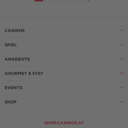
CASINOS
SPIEL
ANGEBOTE
GOURMET & STAY
EVENTS
SHOP
SHOP.CASINOS.AT