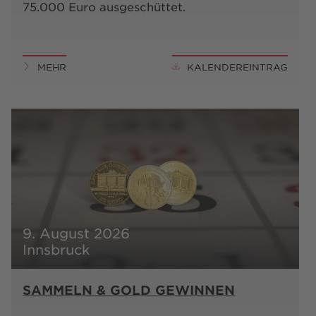
75.000 Euro ausgeschüttet.
MEHR
KALENDEREINTRAG
9. August 2026
Innsbruck
SAMMELN & GOLD GEWINNEN