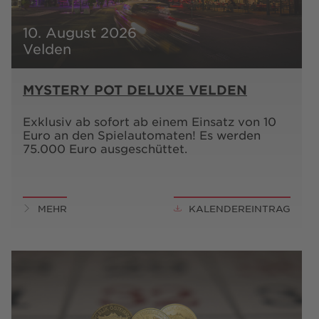
10. August 2026
Velden
MYSTERY POT DELUXE VELDEN
Exklusiv ab sofort ab einem Einsatz von 10
Euro an den Spielautomaten! Es werden
75.000 Euro ausgeschüttet.
MEHR
KALENDEREINTRAG