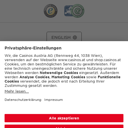
ENGLISH
© 2026 Casinos Austria AG
Spielerschutzinfos:
playsponsible.at
Barrierefreiheit
Nutzungsbedingungen
Datenschutz