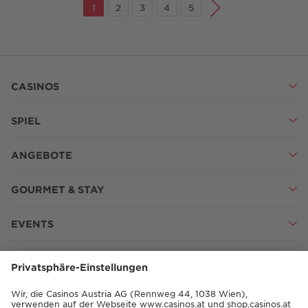
1
2
3
4
5
CASINOS
SPIEL
ANGEBOTE
GOURMET & STAY
EVENTS
SHOP