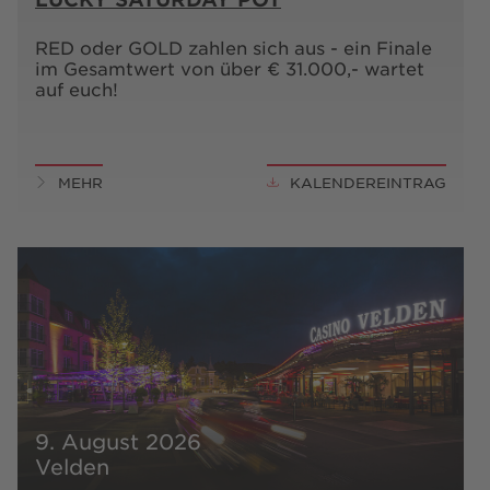
RED oder GOLD zahlen sich aus - ein Finale
im Gesamtwert von über € 31.000,- wartet
auf euch!
MEHR
KALENDEREINTRAG
9. August 2026
Velden