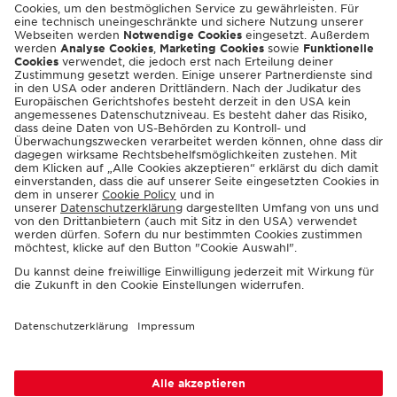
SHOP.CASINOS.AT
ENGLISH
© 2026 Casinos Austria AG
Spielerschutzinfos:
playsponsible.at