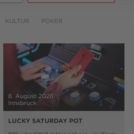
KULTUR
POKER
8. August 2026
Innsbruck
LUCKY SATURDAY POT
RED oder GOLD zahlen sich aus - ein Finale