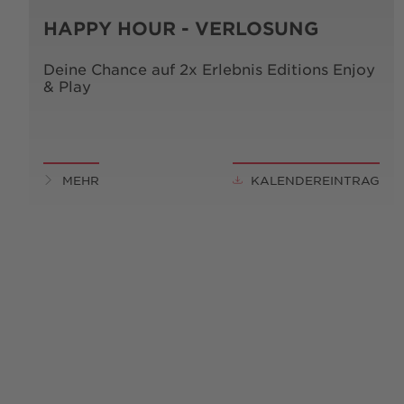
HAPPY HOUR - VERLOSUNG
Deine Chance auf 2x Erlebnis Editions Enjoy
& Play
MEHR
KALENDEREINTRAG