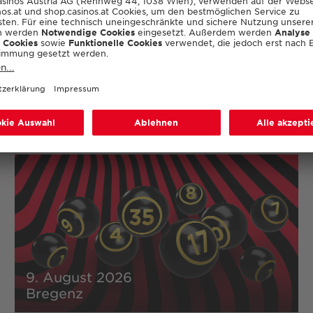
Vergolde deinen Sommer und gewinne mit
etwas Glück bis zu 3 x Goldmünzen im
Casino Innsbruck!
MEHR
KALENDEREINTRAG
9. August 2026
Bregenz