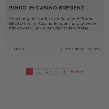
BINGO IM CASINO BREGENZ
Spannung bis zur letzten Sekunde! Erlebe
BINGO live im Casino Bregenz und gewinne
mit etwas Glück einen der tollen Preise.
MEHR
KALENDEREINTRAG
Seite
Nächste
1
2
3
4
5
Seite:
Seite:
Seite:
Seite:
Seite: