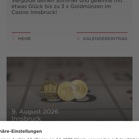
etwas Glück bis zu 3 x Goldmünzen im
Casino Innsbruck!
MEHR
KALENDEREINTRAG
9. August 2026
Innsbruck
SAMMELN & GOLD GEWINNEN