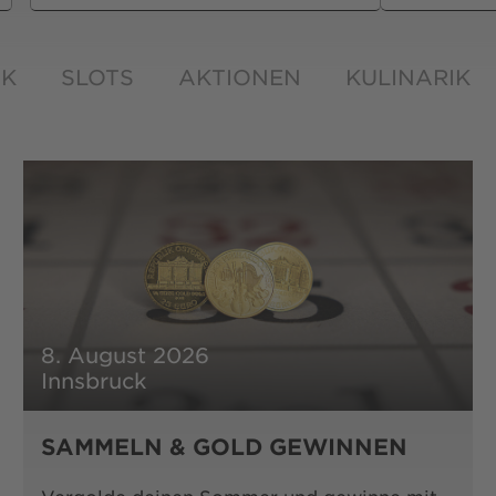
One
CK
SLOTS
AKTIONEN
KULINARIK
 Velden
8. August 2026
GEWINNSPIELE
GEWINNSPIELE
GEWINNSPIELE
GEWINNSPIELE
GEWINNSPIELE
Innsbruck
SAMMELN & GOLD GEWINNEN
Vergolde deinen Sommer und gewinne mit