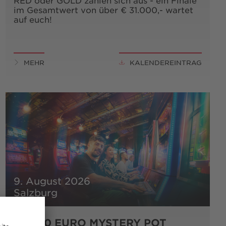
im Gesamtwert von über € 31.000,- wartet
auf euch!
MEHR
KALENDEREINTRAG
9. August 2026
Salzburg
10.000 EURO MYSTERY POT