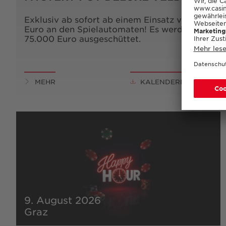
Exklusiv ab sofort ab einem Einsatz von 10
Euro an den Spielautomaten! Es werden
75.000 Euro ausgeschüttet.
MEHR
KALENDEREINTRAG
9. August 2026
Graz