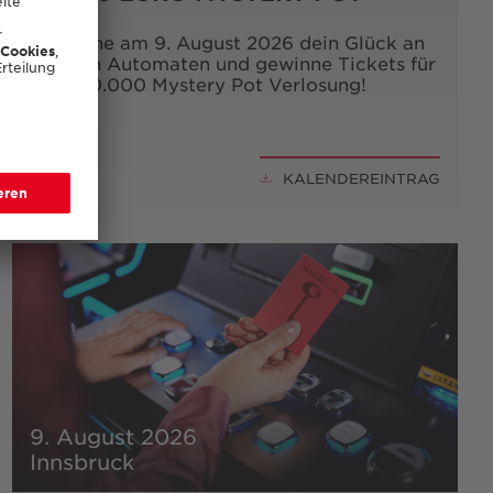
Versuche am 9. August 2026 dein Glück an
unseren Automaten und gewinne Tickets für
die € 10.000 Mystery Pot Verlosung!
MEHR
KALENDEREINTRAG
9. August 2026
Innsbruck