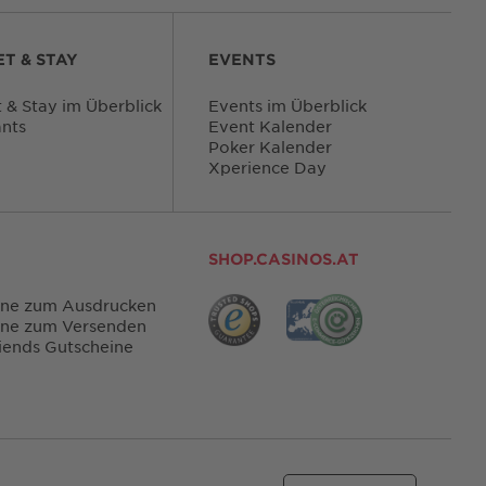
T & STAY
EVENTS
& Stay im Überblick
Events im Überblick
nts
Event Kalender
Poker Kalender
Xperience Day
SHOP.CASINOS.AT
ine zum Ausdrucken
ine zum Versenden
iends Gutscheine