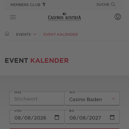
SPRINGE DIREKT ZU:
SPRUNGMARKEN
SUCHE
MEMBERS CLUB
CASINOS
EVENTS
EVENT KALENDER
SPIEL
EVENT
KALENDER
ANGEBOTE
GOURMET & STAY
EVENTS
WAS
WO
PLAYSPONSIBLE
VON
BIS