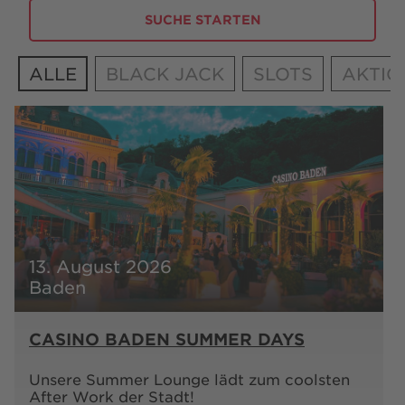
BESUCH
FAQ
KONTAKT
SHOP
ALLE
BLACK JACK
SLOTS
AKTIO
playsponsible.at
ENGLISH
13. August 2026
Baden
Barrierefreiheit
Nutzungsbedingungen
Datenschutz
Cookie-Einstellungen
Responsible Disclosure
Impressum
Sitemap
FAQ
Shop AGB
Kontakt
CASINO BADEN SUMMER DAYS
Unsere Summer Lounge lädt zum coolsten
After Work der Stadt!