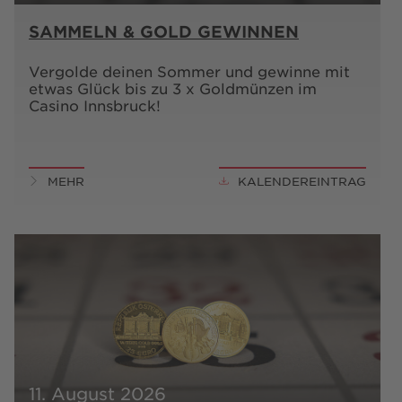
SAMMELN & GOLD GEWINNEN
Vergolde deinen Sommer und gewinne mit
etwas Glück bis zu 3 x Goldmünzen im
Casino Innsbruck!
MEHR
KALENDEREINTRAG
11. August 2026