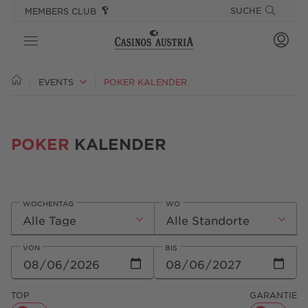
SPRINGE DIREKT ZU:
SPRUNGMARKEN
SUCHE
MEMBERS CLUB
CASINOS
EVENTS
POKER KALENDER
SPIEL
POKER
KALENDER
ANGEBOTE
GOURMET & STAY
WOCHENTAG
WO
EVENTS
PLAYSPONSIBLE
VON
BIS
TOP
GARANTIE