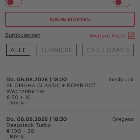
BESUCH
FAQ
KONTAKT
SHOP
SUCHE STARTEN
Zurücksetzen
Weitere Filter
ALLE
TURNIERE
CASH GAMES
playsponsible.at
Do. 06.08.2026 | 18:20
Innsbruck
ENGLISH
PL OMAHA CLASSIC + BOMB POT
Wochenturnier
€ 50 + 10
Barrierefreiheit
Nutzungsbedingungen
Datenschutz
BUY-IN
Cookie-Einstellungen
Responsible Disclosure
Impressum
Sitemap
FAQ
Shop AGB
Kontakt
Do. 06.08.2026 | 18:30
Bregenz
Deepstack Turbo
€ 100 + 20
BUY-IN