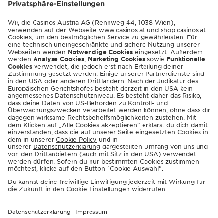
SHOP.CASINOS.AT
ENGLISH
© 2026 Casinos Austria AG