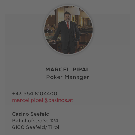
MARCEL PIPAL
Poker Manager
+43 664 8104400
marcel.pipal@casinos.at
Casino Seefeld
Bahnhofstraße 124
6100 Seefeld/Tirol