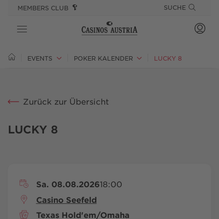
SPRINGE DIREKT ZU:
SPRUNGMARKEN
SUCHE
MEMBERS CLUB
CASINOS
EVENTS
POKER KALENDER
LUCKY 8
SPIEL
Zurück zur Übersicht
ANGEBOTE
GOURMET & STAY
LUCKY 8
EVENTS
PLAYSPONSIBLE
Sa. 08.08.2026
18:00
Casino Seefeld
Texas Hold'em/Omaha